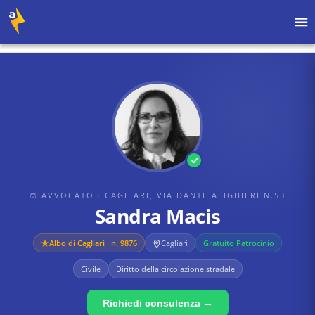
Home
›
Avvocati
›
Cagliari, via Dante Alighieri n.53
›
Sandra Macis
⚖ AVVOCATO
· CAGLIARI, VIA DANTE ALIGHIERI N.53
Sandra Macis
Albo di
Cagliari
· n. 9876
Cagliari
Gratuito Patrocinio
Civile
Diritto della circolazione stradale
Richiedi consulenza →