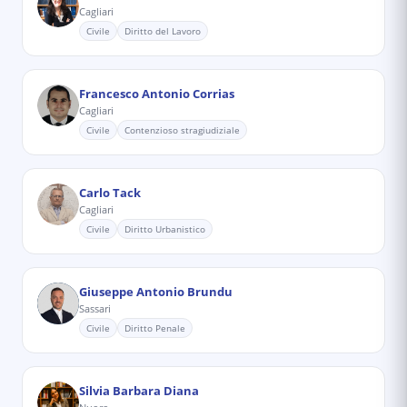
Cagliari
Civile
Diritto del Lavoro
Francesco Antonio Corrias
Cagliari
Civile
Contenzioso stragiudiziale
Carlo Tack
Cagliari
Civile
Diritto Urbanistico
Giuseppe Antonio Brundu
Sassari
Civile
Diritto Penale
Silvia Barbara Diana