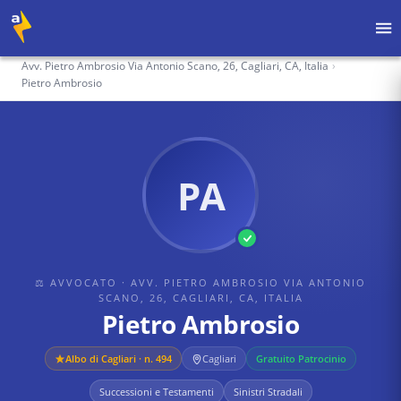
Home
›
Avvocati
›
Avv. Pietro Ambrosio Via Antonio Scano, 26, Cagliari, CA, Italia
›
Pietro Ambrosio
PA
⚖ AVVOCATO
· AVV. PIETRO AMBROSIO VIA ANTONIO
SCANO, 26, CAGLIARI, CA, ITALIA
Pietro Ambrosio
Albo di
Cagliari
· n. 494
Cagliari
Gratuito Patrocinio
Successioni e Testamenti
Sinistri Stradali