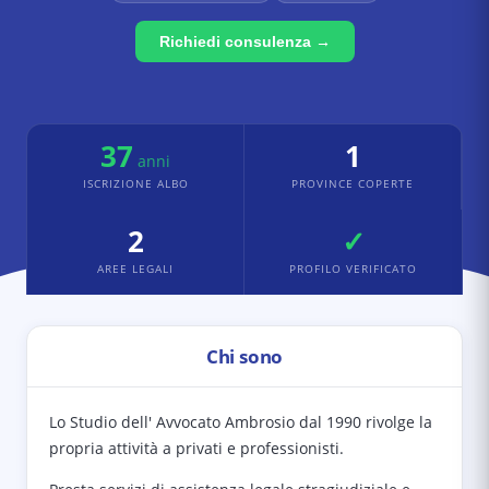
Richiedi consulenza →
37
1
anni
ISCRIZIONE ALBO
PROVINCE COPERTE
2
✓
AREE LEGALI
PROFILO VERIFICATO
Chi sono
Lo Studio dell' Avvocato Ambrosio dal 1990 rivolge la
propria attività a privati e professionisti.