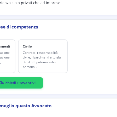
ienza sia a privati che ad imprese.
ree di competenza
tamenti
Civile
azione
Contratti, responsabilità
tazione
civile, risarcimenti e tutela
,
dei diritti patrimoniali e
personali.
Richiedi Preventivi
 meglio questo Avvocato