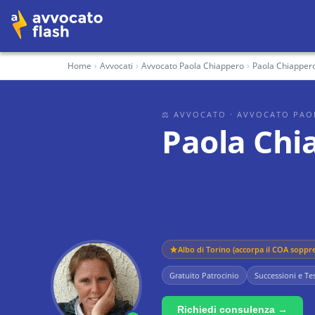
Home
›
Avvocati
›
Avvocato Paola Chiappero
›
Paola Chiapper
⚖ AVVOCATO
· AVVOCATO PAO
Paola Chi
Albo di
Torino (accorpa il COA soppre
Gratuito Patrocinio
Successioni e Te
Richiedi consulenza →