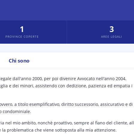
1
3
PROVINCE COPERTE
AREE LEGALI
Chi sono
legale dall'anno 2000, per poi divenire Avvocato nell'anno 2004.
glia e dei minori, assistendo con dedizione, pazienza ed empatia i
vero, a titolo esemplificativo, diritto successorio, assicurativo e di
to condominiale.
a nel mio ambito, nonchè proattivo, sempre al fiano del cliente, al
ere la problematica che viene sottoposta alla mia attenzione.