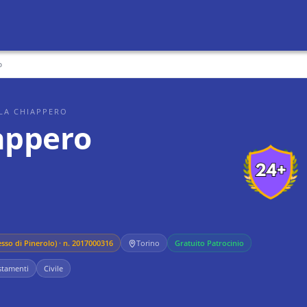
o
LA CHIAPPERO
appero
sso di Pinerolo)
· n. 2017000316
Torino
Gratuito Patrocinio
stamenti
Civile