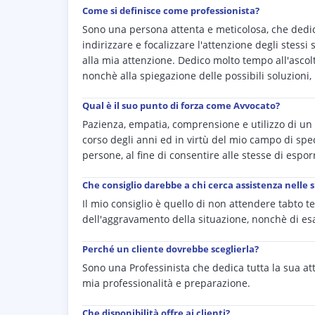
Come si definisce come professionista?
Sono una persona attenta e meticolosa, che dedic
indirizzare e focalizzare l'attenzione degli stessi
alla mia attenzione. Dedico molto tempo all'ascol
nonchè alla spiegazione delle possibili soluzioni,
Qual è il suo punto di forza come Avvocato?
Pazienza, empatia, comprensione e utilizzo di un 
corso degli anni ed in virtù del mio campo di speci
persone, al fine di consentire alle stesse di espor
Che consiglio darebbe a chi cerca assistenza nelle 
Il mio consiglio è quello di non attendere tabto t
dell'aggravamento della situazione, nonchè di es
Perché un cliente dovrebbe sceglierla?
Sono una Professinista che dedica tutta la sua at
mia professionalità e preparazione.
Che disponibilità offre ai clienti?