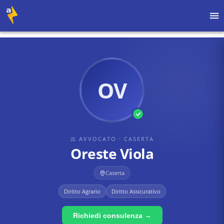
Home
›
Avvocati
›
Caserta
›
Oreste Viola
OV
⚖ AVVOCATO
· CASERTA
Oreste Viola
Caserta
Diritto Agrario
Diritto Assicurativo
Richiedi consulenza →