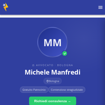
Home
›
Avvocati
›
Bologna
›
Michele Manfredi
MM
⚖ AVVOCATO
· BOLOGNA
Michele Manfredi
Bologna
Gratuito Patrocinio
Contenzioso stragiudiziale
Richiedi consulenza →