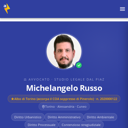
Home
›
Avvocati
›
Studio Legale DAL PIAZ
›
Michelangelo Russo
⚖ AVVOCATO
· STUDIO LEGALE DAL PIAZ
Michelangelo Russo
Albo di
Torino (accorpa il COA soppresso di Pinerolo)
· n. 2020000122
Torino · Alessandria · Cuneo
Diritto Urbanistico
Diritto Amministrativo
Diritto Ambientale
Diritto Processuale
Contenzioso stragiudiziale