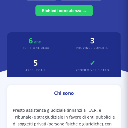
Richiedi consulenza →
6
3
anni
ISCRIZIONE ALBO
PROVINCE COPERTE
5
✓
AREE LEGALI
PROFILO VERIFICATO
Chi sono
Presto assistenza giudiziale (innanzi a T.A.R. e
Tribunale) e stragiudiziale in favore di enti pubblici e
di soggetti privati (persone fisiche e giuridiche), con