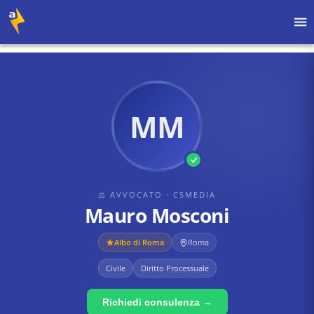
Home
›
Avvocati
›
CSMedia
›
Mauro Mosconi
MM
⚖ AVVOCATO
· CSMEDIA
Mauro Mosconi
Albo di
Roma
Roma
Civile
Diritto Processuale
Richiedi consulenza →