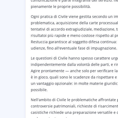
comunicazione è parte integrante del servizio: 
pienamente le proprie possibilità.
Ogni pratica di Civile viene gestita secondo un im
problematica, acquisizione della carte processuali
tentativi di accordo extragiudiziale, mediazione, 
risultatoi più rapide e meno costose rispetto al 
Restuccia garantisce al soggetto difesa continua: d
udienze, fino all'eventuale fase di impugnazione.
Le questioni di Civile hanno spesso carattere ur
indipendentemente dalla volontà delle parti, e rin
Agire prontamente — anche solo per verificare la
è in gioco, quali sono le scadenze da rispettare 
un vantaggio opzionale: in molte materie giuridic
possibile.
Nell'ambito di Civile le problematiche affrontate
controversie patrimoniali, richieste di risarcimento, 
casistiche richiede una preparazione versatile e