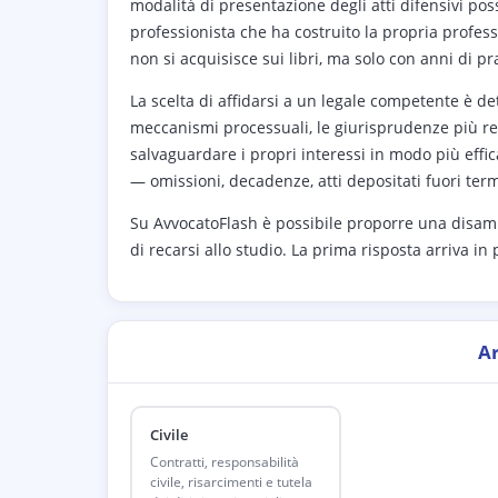
modalità di presentazione degli atti difensivi po
professionista che ha costruito la propria profess
non si acquisisce sui libri, ma solo con anni di p
La scelta di affidarsi a un legale competente è d
meccanismi processuali, le giurisprudenze più rec
salvaguardare i propri interessi in modo più effic
— omissioni, decadenze, atti depositati fuori te
Su AvvocatoFlash è possibile proporre una disami
di recarsi allo studio. La prima risposta arriva in
A
Civile
Contratti, responsabilità
civile, risarcimenti e tutela