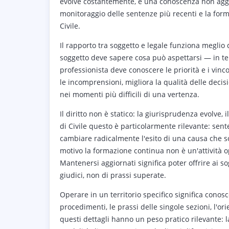
evolve costantemente, e una conoscenza non aggior
monitoraggio delle sentenze più recenti e la for
Civile.
Il rapporto tra soggetto e legale funziona meglio
soggetto deve sapere cosa può aspettarsi — in ter
professionista deve conoscere le priorità e i vinc
le incomprensioni, migliora la qualità delle decis
nei momenti più difficili di una vertenza.
Il diritto non è statico: la giurisprudenza evolve, 
di Civile questo è particolarmente rilevante: sen
cambiare radicalmente l'esito di una causa che 
motivo la formazione continua non è un'attività o
Mantenersi aggiornati significa poter offrire ai s
giudici, non di prassi superate.
Operare in un territorio specifico significa conosc
procedimenti, le prassi delle singole sezioni, l'or
questi dettagli hanno un peso pratico rilevante: l