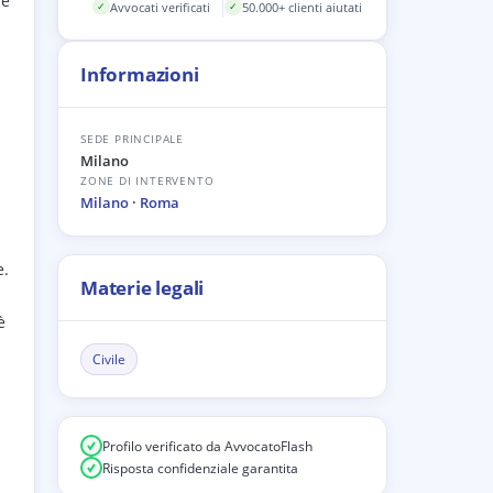
re
Avvocati verificati
50.000+ clienti aiutati
✓
✓
Informazioni
SEDE PRINCIPALE
Milano
ZONE DI INTERVENTO
Milano
·
Roma
e.
Materie legali
è
Civile
Profilo verificato da AvvocatoFlash
Risposta confidenziale garantita