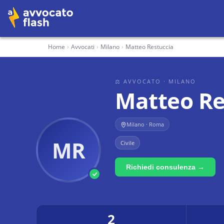
Home
›
Avvocati
›
Milano
›
Matteo Restuccia
⚖ AVVOCATO
· MILANO
Matteo Re
Milano · Roma
MR
Civile
Richiedi consulenza →
2