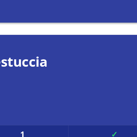
stuccia
1
✓