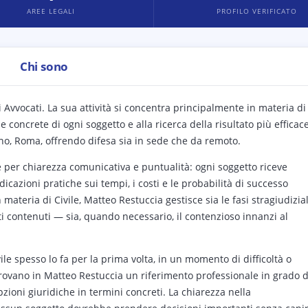
AREE LEGALI
PROFILO VERIFICATO
Chi sono
i Avvocati. La sua attività si concentra principalmente in materia di
e concrete di ogni soggetto e alla ricerca della risultato più efficac
no, Roma, offrendo difesa sia in sede che da remoto.
e per chiarezza comunicativa e puntualità: ogni soggetto riceve
dicazioni pratiche sui tempi, i costi e le probabilità di successo
materia di Civile, Matteo Restuccia gestisce sia le fasi stragiudizial
ti contenuti — sia, quando necessario, il contenzioso innanzi al
vile spesso lo fa per la prima volta, in un momento di difficoltà o
I trovano in Matteo Restuccia un riferimento professionale in grado d
pzioni giuridiche in termini concreti. La chiarezza nella