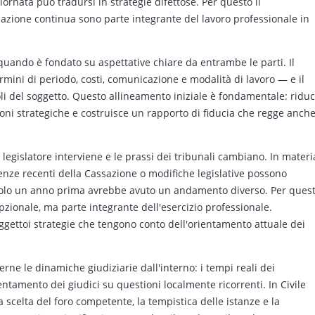
nata può tradursi in strategie difettose. Per questo il
mazione continua sono parte integrante del lavoro professionale in
 quando è fondato su aspettative chiare da entrambe le parti. Il
mini di periodo, costi, comunicazione e modalità di lavoro — e il
oli del soggetto. Questo allineamento iniziale è fondamentale: ridu
ioni strategiche e costruisce un rapporto di fiducia che regge anch
il legislatore interviene e le prassi dei tribunali cambiano. In materi
tenze recenti della Cassazione o modifiche legislative possono
solo un anno prima avrebbe avuto un andamento diverso. Per ques
pzionale, ma parte integrante dell'esercizio professionale.
oggettoi strategie che tengono conto dell'orientamento attuale dei
erne le dinamiche giudiziarie dall'interno: i tempi reali dei
ientamento dei giudici su questioni localmente ricorrenti. In Civile
a scelta del foro competente, la tempistica delle istanze e la