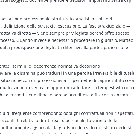
nessun soggetto dovrebbe prendere decisioni importanti senza capi
postazione professionale strutturato: analisi iniziale del
, definizione della strategia, esecuzione. La fase stragiudiziale —
trattativa diretta — viene sempre privilegiata perché offre spesso
processo. Quando invece è necessario procedere in giudizio, Matteo
alla predisposizione degli atti difensivi alla partecipazione alle
gente: i termini di decorrenza normativa decorrono
viare la disamina può tradursi in una perdita irreversibile di tutel
 situazione con un professionista — permette di capire subito cosa
e quali azioni preventive è opportuno adottare. La tempestività non 
he è la condizione di base perché una difesa efficace sia ancora
 più di frequente comprendono: obblighi contrattuali non rispettati,
conflitti relativi a diritti reali o personali. La varietà delle
 continuamente aggiornata: la giurisprudenza in queste materie si