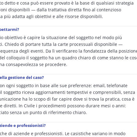
to detto e cosa può essere provato è la base di qualsiasi strategia
oni disponibili — dalla trattativa diretta fino al contenzioso
 più adatta agli obiettivi e alle risorse disponibili.
spettarmi?
io obiettivo è capire la situazione del soggetto nel modo più
ti. Chiedo di portare tutta la carte processuali disponibile —
a sequenza degli eventi. Da lì verificareo la fondatezza della posizion
e del colloquio il soggetto ha un quadro chiaro di come stanno le cos
ena consapevolezza se procedere.
ella gestione del caso?
n ogni soggetto in base alle sue preferenze: email, telefonate
l soggetto riceva aggiornamenti tempestivi e comprensibili, senza
nicazione ha lo scopo di far capire dove si trova la pratica, cosa è
 diretti. In Civile i procedimenti possono durare mesi o anni:
ciato senza un punto di riferimento chiaro.
iende e professionisti?
i che di aziende e professionisti. Le casistiche variano in modo