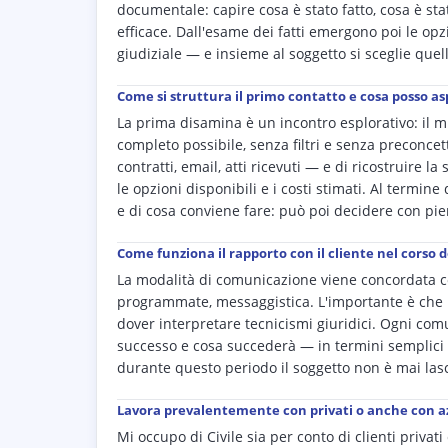
documentale: capire cosa è stato fatto, cosa è sta
efficace. Dall'esame dei fatti emergono poi le opzi
giudiziale — e insieme al soggetto si sceglie quella
Come si struttura il primo contatto e cosa posso a
La prima disamina è un incontro esplorativo: il m
completo possibile, senza filtri e senza preconcet
contratti, email, atti ricevuti — e di ricostruire l
le opzioni disponibili e i costi stimati. Al termin
e di cosa conviene fare: può poi decidere con pi
Come funziona il rapporto con il cliente nel corso d
La modalità di comunicazione viene concordata co
programmate, messaggistica. L'importante è che i
dover interpretare tecnicismi giuridici. Ogni comu
successo e cosa succederà — in termini semplici e
durante questo periodo il soggetto non è mai las
Lavora prevalentemente con privati o anche con az
Mi occupo di Civile sia per conto di clienti privat