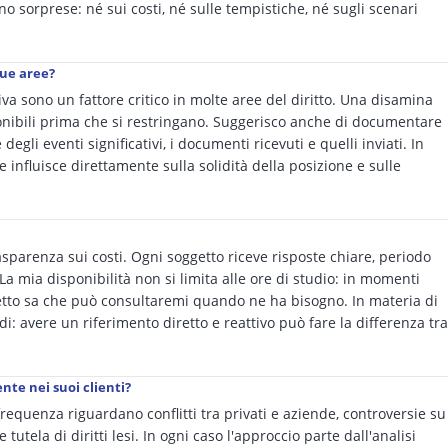
no sorprese: né sui costi, né sulle tempistiche, né sugli scenari
sue aree?
va sono un fattore critico in molte aree del diritto. Una disamina
ponibili prima che si restringano. Suggerisco anche di documentare
egli eventi significativi, i documenti ricevuti e quelli inviati. In
e influisce direttamente sulla solidità della posizione e sulle
asparenza sui costi. Ogni soggetto riceve risposte chiare, periodo
La mia disponibilità non si limita alle ore di studio: in momenti
ggetto sa che può consultaremi quando ne ha bisogno. In materia di
di: avere un riferimento diretto e reattivo può fare la differenza tra
nte nei suoi clienti?
frequenza riguardano conflitti tra privati e aziende, controversie su
 tutela di diritti lesi. In ogni caso l'approccio parte dall'analisi