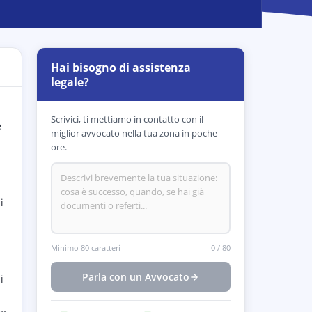
Hai bisogno di assistenza
legale?
Scrivici, ti mettiamo in contatto con il
e
miglior avvocato nella tua zona in poche
ore.
i
Minimo 80 caratteri
0
/
80
Parla con un Avvocato
i