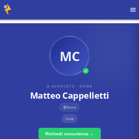
Home
›
Avvocati
›
Roma
›
Matteo Cappelletti
MC
⚖ AVVOCATO
· ROMA
Matteo Cappelletti
Roma
Civile
Richiedi consulenza →