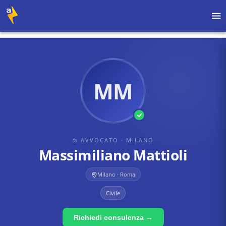
Home
›
Avvocati
›
Milano
›
Massimiliano Mattioli
MM
⚖ AVVOCATO
· MILANO
Massimiliano Mattioli
Milano · Roma
Civile
Richiedi consulenza →