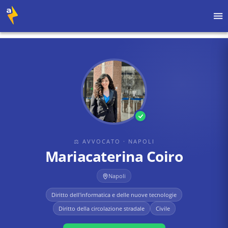
Home
›
Avvocati
›
Napoli
›
Mariacaterina Coiro
⚖ AVVOCATO
· NAPOLI
Mariacaterina Coiro
Napoli
Diritto dell'informatica e delle nuove tecnologie
Diritto della circolazione stradale
Civile