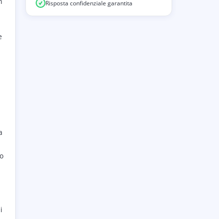
n
Risposta confidenziale garantita
e
a
o
i