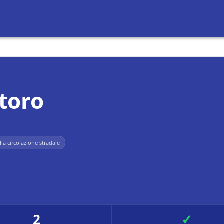
toro
lla circolazione stradale
2
✓