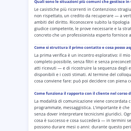
Quali sono le situazioni più comuni che gestisce in
Le casistiche più ricorrenti in Contenzioso strag
non rispettato, un credito da recuperare — a ver
ambiti del diritto. Riconoscere subito la tipologia 
giudice competente, le prove necessarie e la strat
concreto che un professionista esperto fornisce 
Come si struttura il primo contatto e cosa posso a
La prima verifica è un incontro esplorativo: il mi
completo possibile, senza filtri e senza preconcett
atti ricevuti — e di ricostruire la sequenza degli 
disponibili e i costi stimati. Al termine del coll
cosa conviene fare: può poi decidere con piena 
Come funziona il rapporto con il cliente nel corso d
La modalità di comunicazione viene concordata co
programmate, messaggistica. L'importante è che i
senza dover interpretare tecnicismi giuridici. Ogn
cosa è successo e cosa succederà — in termini sem
possono durare mesi o anni: durante questo peri