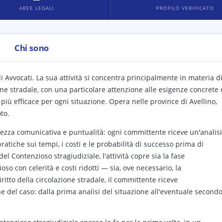
AREE LEGALI
PROFILO VERIFICATO
Chi sono
li Avvocati. La sua attività si concentra principalmente in materia d
ione stradale, con una particolare attenzione alle esigenze concrete 
più efficace per ogni situazione. Opera nelle province di Avellino,
to.
iarezza comunicativa e puntualità: ogni committente riceve un'analisi
ratiche sui tempi, i costi e le probabilità di successo prima di
el Contenzioso stragiudiziale, l'attività copre sia la fase
oso con celerità e costi ridotti — sia, ove necessario, la
itto della circolazione stradale, il committente riceve
 del caso: dalla prima analisi del situazione all'eventuale second