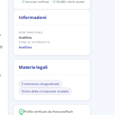
Avvocati verificati
50.000+ clienti aiutati
✓
✓
Informazioni
SEDE PRINCIPALE
a
Avellino
e
ZONE DI INTERVENTO
di
Avellino
Materie legali
ò
Contenzioso stragiudiziale
Diritto della circolazione stradale
Profilo verificato da AvvocatoFlash