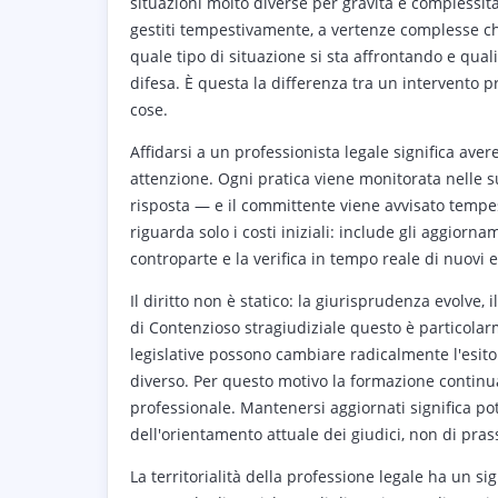
situazioni molto diverse per gravità e complessità
gestiti tempestivamente, a vertenze complesse che
quale tipo di situazione si sta affrontando e qual
difesa. È questa la differenza tra un intervento p
cose.
Affidarsi a un professionista legale significa aver
attenzione. Ogni pratica viene monitorata nelle s
risposta — e il committente viene avvisato tempe
riguarda solo i costi iniziali: include gli aggiorn
controparte e la verifica in tempo reale di nuovi 
Il diritto non è statico: la giurisprudenza evolve, 
di Contenzioso stragiudiziale questo è particolar
legislative possono cambiare radicalmente l'esi
diverso. Per questo motivo la formazione continua
professionale. Mantenersi aggiornati significa po
dell'orientamento attuale dei giudici, non di pras
La territorialità della professione legale ha un sig