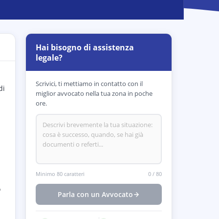
Hai bisogno di assistenza
legale?
i
Scrivici, ti mettiamo in contatto con il
di
miglior avvocato nella tua zona in poche
ore.
Minimo 80 caratteri
0
/
80
o
Parla con un Avvocato