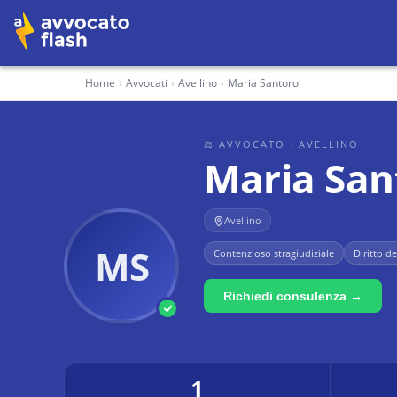
Home
›
Avvocati
›
Avellino
›
Maria Santoro
⚖ AVVOCATO
· AVELLINO
Maria San
Avellino
MS
Contenzioso stragiudiziale
Diritto de
Richiedi consulenza →
1