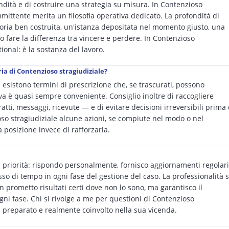
ndità e di costruire una strategia su misura. In Contenzioso
mmittente merita un filosofia operativa dedicato. La profondità di
memoria ben costruita, un'istanza depositata nel momento giusto, una
o fare la differenza tra vincere e perdere. In Contenzioso
tional: è la sostanza del lavoro.
ia di Contenzioso stragiudiziale?
 esistono termini di prescrizione che, se trascurati, possono
tiva è quasi sempre conveniente. Consiglio inoltre di raccogliere
atti, messaggi, ricevute — e di evitare decisioni irreversibili prima 
oso stragiudiziale alcune azioni, se compiute nel modo o nel
posizione invece di rafforzarla.
priorità: rispondo personalmente, fornisco aggiornamenti regolari
o di tempo in ogni fase del gestione del caso. La professionalità s
 prometto risultati certi dove non lo sono, ma garantisco il
 fase. Chi si rivolge a me per questioni di Contenzioso
o, preparato e realmente coinvolto nella sua vicenda.