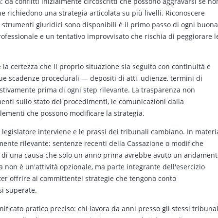
: da conflitti inizialmente circoscritti che possono aggravarsi se no
 richiedono una strategia articolata su più livelli. Riconoscere
i strumenti giuridici sono disponibili è il primo passo di ogni buona
rofessionale e un tentativo improvvisato che rischia di peggiorare l
e la certezza che il proprio situazione sia seguito con continuità e
ue scadenze procedurali — depositi di atti, udienze, termini di
stivamente prima di ogni step rilevante. La trasparenza non
amenti sullo stato dei procedimenti, le comunicazioni dalla
elementi che possono modificare la strategia.
il legislatore interviene e le prassi dei tribunali cambiano. In materi
mente rilevante: sentenze recenti della Cassazione o modifiche
to di una causa che solo un anno prima avrebbe avuto un andament
 non è un'attività opzionale, ma parte integrante dell'esercizio
ter offrire ai committentei strategie che tengono conto
si superate.
nificato pratico preciso: chi lavora da anni presso gli stessi tribunal