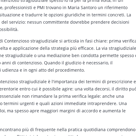
ntenzioso stragiudiziale spesso lo fa per la prima volta, in un
lie, professionisti e PMI trovano in Maria Santoro un riferimento
situazione e tradurre le opzioni giuridiche in termini concreti. La
e del servizio: nessun committente dovrebbe prendere decisioni
ssibilità.
i Contenzioso stragiudiziale si articola in fasi chiare: prima verific
celta e applicazione della strategia più efficace. La via stragiudizial
one stragiudiziale o una mediazione ben condotta permette spesso 
anni di contenzioso. Quando il giudizio è necessario, il
 udienza e in ogni atto del procedimento.
tenzioso stragiudiziale è l'importanza dei termini di prescrizione e
ntorie entro cui è possibile agire: una volta decorsi, il diritto pu
 essenziale non rimandare la prima verifica legale: anche una
no termini urgenti e quali azioni immediate intraprendere. Una
toloi, ma spesso apre maggiori margini di accordo e aumenta le
i incontrano più di frequente nella pratica quotidiana comprendono