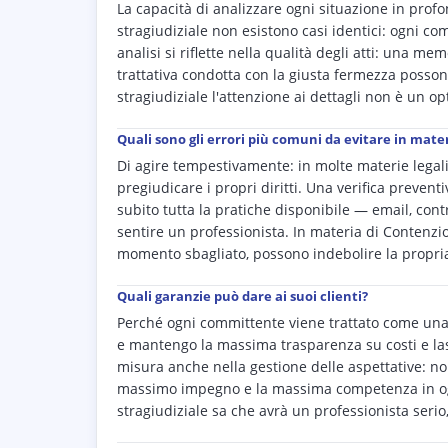
La capacità di analizzare ogni situazione in profo
stragiudiziale non esistono casi identici: ogni co
analisi si riflette nella qualità degli atti: una 
trattativa condotta con la giusta fermezza posson
stragiudiziale l'attenzione ai dettagli non è un op
Quali sono gli errori più comuni da evitare in mater
Di agire tempestivamente: in molte materie legali
pregiudicare i propri diritti. Una verifica preven
subito tutta la pratiche disponibile — email, contr
sentire un professionista. In materia di Contenzi
momento sbagliato, possono indebolire la propria 
Quali garanzie può dare ai suoi clienti?
Perché ogni committente viene trattato come una 
e mantengo la massima trasparenza su costi e lass
misura anche nella gestione delle aspettative: non
massimo impegno e la massima competenza in ogni
stragiudiziale sa che avrà un professionista seri