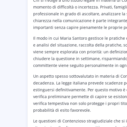
Chi si rivolge a uno studio legale in materia di Co
momento di difficoltà o incertezza. Privati, famig
professionale in grado di ascoltare, analizzare la 
chiarezza nella comunicazione è parte integrant
importanti senza capire pienamente le proprie po
Il modo in cui Maria Santoro gestisce le pratiche d
e analisi del situazione, raccolta della pratiche, s
viene sempre esplorata con priorità: un definizi
chiudere la questione in settimane, risparmiando 
committente viene seguito personalmente in ogni
Un aspetto spesso sottovalutato in materia di Con
decadenza. La legge italiana prevede scadenze pere
estinguersi definitivamente. Per questo motivo è
verifica preliminare permette di capire se esisto
verifica tempestiva non solo protegge i propri ti
probabilità di esito favorevole.
Le questioni di Contenzioso stragiudiziale che s