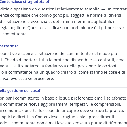
 Contenzioso stragiudiziale?
iudiziale spaziano da questioni relativamente semplici — un contrat
tenze complesse che coinvolgono più soggetti e norme di diversi
del situazione è essenziale: determina i termini applicabili, il
egia migliore. Questa classificazione preliminare è il primo servizi
al committente.
spettarmi?
o obiettivo è capire la situazione del committente nel modo più
i. Chiedo di portare tutta la pratiche disponibile — contratti, email
eventi. Da lì studiareo la fondatezza della posizione, le opzioni
oquio il committente ha un quadro chiaro di come stanno le cose e di
consapevolezza se procedere.
ella gestione del caso?
n ogni committente in base alle sue preferenze: email, telefonate
l committente riceva aggiornamenti tempestivi e comprensibili,
i comunicazione ha lo scopo di far capire dove si trova la pratica,
plici e diretti. In Contenzioso stragiudiziale i procedimenti
odo il committente non è mai lasciato senza un punto di riferimen