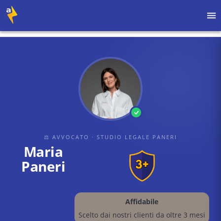
Home
›
Avvocati
›
studio legale paneri
›
Maria Paneri
⚖ AVVOCATO
· STUDIO LEGALE PANERI
Maria
Paneri
Affidabile
Scelto dai nostri clienti da oltre 3 mesi