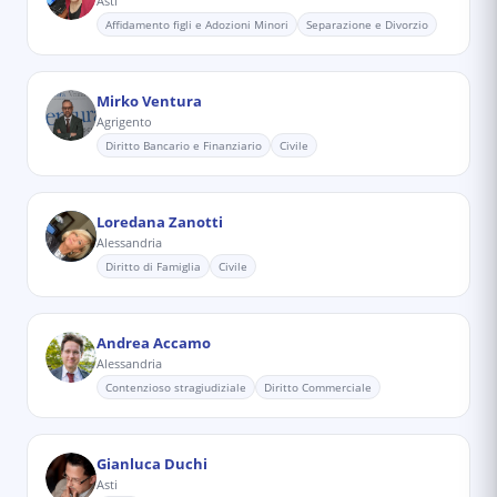
Asti
Affidamento figli e Adozioni Minori
Separazione e Divorzio
Mirko Ventura
Agrigento
Diritto Bancario e Finanziario
Civile
Loredana Zanotti
Alessandria
Diritto di Famiglia
Civile
Andrea Accamo
Alessandria
Contenzioso stragiudiziale
Diritto Commerciale
Gianluca Duchi
Asti