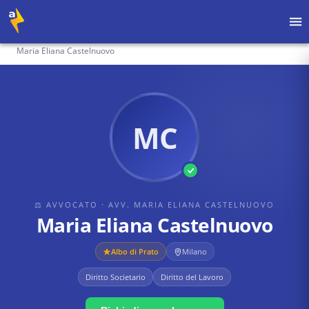
Home
›
Avvocati
›
avv. maria eliana castelnuovo
›
Maria Eliana Castelnuovo
MC
⚖ AVVOCATO
· AVV. MARIA ELIANA CASTELNUOVO
Maria Eliana Castelnuovo
Albo di
Prato
Milano
Diritto Societario
Diritto del Lavoro