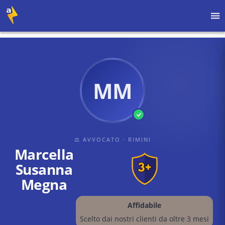
Home
›
Avvocati
›
Rimini
›
Marcella Susanna Megna
MM
⚖ AVVOCATO
· RIMINI
Marcella
Susanna
Megna
Affidabile
Scelto dai nostri clienti da oltre 3 mesi