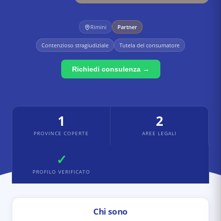
Rimini
Partner
Contenzioso stragiudiziale
Tutela del consumatore
Richiedi consulenza →
1
2
PROVINCE COPERTE
AREE LEGALI
✓
PROFILO VERIFICATO
Chi sono