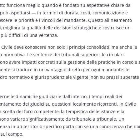
itto funziona meglio quando è fondato su aspettative chiare da
può aspettarsi — in termini di durata, costi, comunicazione e
oscere le priorità e i vincoli del mandante. Questo allineamento
 migliora la qualità delle decisioni strategiche e costruisce un
iù difficili di una vertenza.
Civile deve conoscere non solo i principi consolidati, ma anche le
a normativa. Le sentenze dei tribunali superiori, le circolari
sono avere impatti concreti sulla gestione delle pratiche in corso e 
nte si traduce in un vantaggio diretto per ogni mandante: le
dro normativo e giurisprudenziale vigente, non su prassi superate
erne le dinamiche giudiziarie dall'interno: i tempi reali dei
ientamento dei giudici su questioni localmente ricorrenti. In Civile
a scelta del foro competente, la tempistica delle istanze e la
ssono variare significativamente da tribunale a tribunale. Un
tenza in un territorio specifico porta con sé una conoscenza che no
a sul campo.