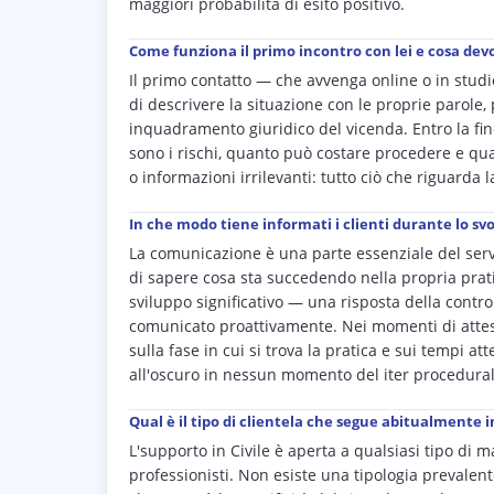
maggiori probabilità di esito positivo.
Come funziona il primo incontro con lei e cosa dev
Il primo contatto — che avvenga online o in stud
di descrivere la situazione con le proprie parole,
inquadramento giuridico del vicenda. Entro la fin
sono i rischi, quanto può costare procedere e q
o informazioni irrilevanti: tutto ciò che riguarda 
In che modo tiene informati i clienti durante lo s
La comunicazione è una parte essenziale del serv
di sapere cosa sta succedendo nella propria prati
sviluppo significativo — una risposta della contr
comunicato proattivamente. Nei momenti di attesa
sulla fase in cui si trova la pratica e sui tempi a
all'oscuro in nessun momento del iter procedural
Qual è il tipo di clientela che segue abitualmente in
L'supporto in Civile è aperta a qualsiasi tipo di 
professionisti. Non esiste una tipologia prevalen