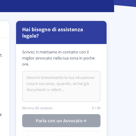
Hai bisogno di assistenza
legale?
Scrivici, ti mettiamo in contatto con il
e.
miglior avvocato nella tua zona in poche
ore.
Minimo 80 caratteri
0
/
80
a:
Parla con un Avvocato