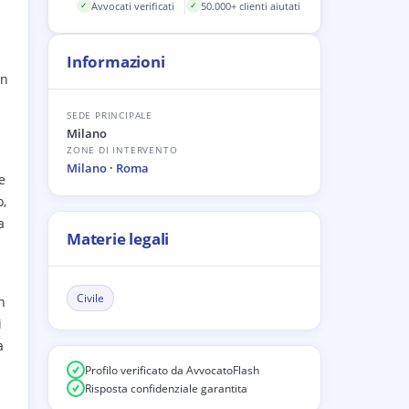
Avvocati verificati
50.000+ clienti aiutati
✓
✓
Informazioni
in
SEDE PRINCIPALE
Milano
ZONE DI INTERVENTO
Milano
·
Roma
e
o,
a
Materie legali
Civile
n
i
a
Profilo verificato da AvvocatoFlash
Risposta confidenziale garantita