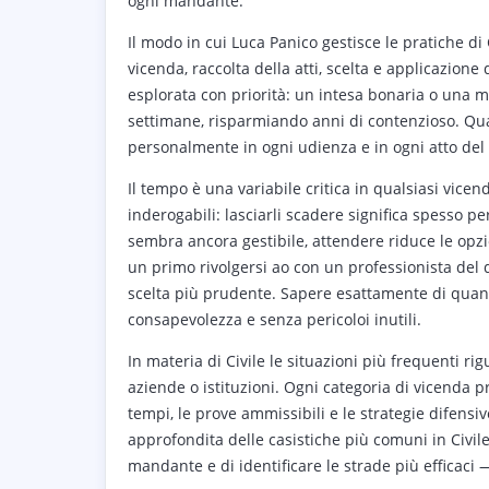
ogni mandante.
Il modo in cui Luca Panico gestisce le pratiche di C
vicenda, raccolta della atti, scelta e applicazione
esplorata con priorità: un intesa bonaria o una 
settimane, risparmiando anni di contenzioso. Qua
personalmente in ogni udienza e in ogni atto de
Il tempo è una variabile critica in qualsiasi vicen
inderogabili: lasciarli scadere significa spesso p
sembra ancora gestibile, attendere riduce le opzio
un primo rivolgersi ao con un professionista del 
scelta più prudente. Sapere esattamente di quant
consapevolezza e senza pericoloi inutili.
In materia di Civile le situazioni più frequenti ri
aziende o istituzioni. Ogni categoria di vicenda 
tempi, le prove ammissibili e le strategie difensi
approfondita delle casistiche più comuni in Civil
mandante e di identificare le strade più efficaci 