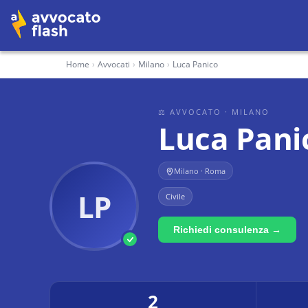
Home
›
Avvocati
›
Milano
›
Luca Panico
⚖ AVVOCATO
· MILANO
Luca Pani
Milano · Roma
LP
Civile
Richiedi consulenza →
2