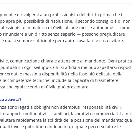
onibile e rivolgersi a un professionista del diritto prima che i
po apre più possibilità di risoluzione. Il secondo consiglio è di non
professionista: in materia di Civile alcune mosse autonome — come
 o rinunciare a un diritto senza saperlo — possono pregiudicare
 è quasi sempre sufficiente per capire cosa fare e cosa evitare.
ivile, comunicazione chiara e attenzione al mandante. Ogni pratica
untuali su ogni sviluppo. Chi si affida a me può aspettarsi rispos
oncordati e massima disponibilità nella fase più delicata della
elle competenze tecniche: include la capacità di trasmettere
zza che ogni vicenda di Civile può presentare.
ua attività?
nza sono legati a obblighi non adempiuti, responsabilità civili,
in rapporti continuativi — familiari, lavorativi o commerciali. La mi
alutare rapidamente la solidità della posizione del mandante: qua
, quali invece potrebbero indebolirla, e quale percorso offre le