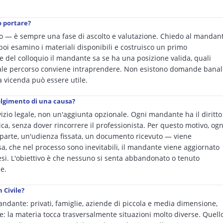
o portare?
io — è sempre una fase di ascolto e valutazione. Chiedo al mandan
 poi esamino i materiali disponibili e costruisco un primo
e del colloquio il mandante sa se ha una posizione valida, quali
uale percorso conviene intraprendere. Non esistono domande banal
la vicenda può essere utile.
volgimento di una causa?
izio legale, non un'aggiunta opzionale. Ogni mandante ha il diritto
ca, senza dover rincorrere il professionista. Per questo motivo, ogn
oparte, un'udienza fissata, un documento ricevuto — viene
, che nel processo sono inevitabili, il mandante viene aggiornato
ttesi. L'obiettivo è che nessuno si senta abbandonato o tenuto
e.
 Civile?
mandante: privati, famiglie, aziende di piccola e media dimensione,
te: la materia tocca trasversalmente situazioni molto diverse. Quell