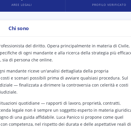
AREE LEGALI
PROFILO VERIFICATO
Chi sono
professionista del diritto. Opera principalmente in materia di Civile,
ecifiche di ogni mandante e alla ricerca della strategia più efficac
 sia di persona che online.
ogni mandante riceve un'analisi dettagliata della propria
costi e scenari possibili prima di avviare qualsiasi procedura. Sul
iudiziale — finalizzata a dirimere la controversia con celerità e costi
iudiziale.
tuazioni quotidiane — rapporti di lavoro, proprietà, contratti,
 vicenda legale non è sempre un soggetto esperto in materia giuridic
no di una guida affidabile. Luca Panico si propone come quel
 con competenza, nel rispetto dei durata e delle aspettative reali di