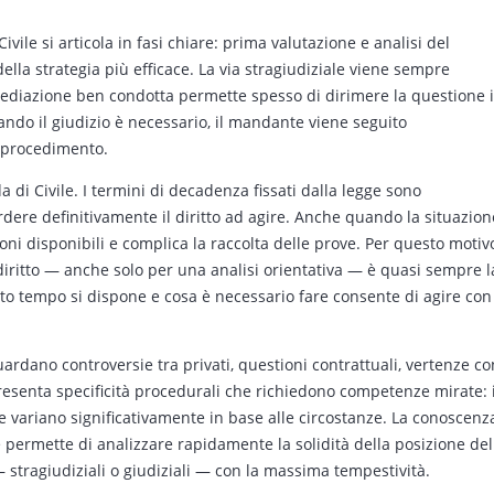
ivile si articola in fasi chiare: prima valutazione e analisi del
 della strategia più efficace. La via stragiudiziale viene sempre
mediazione ben condotta permette spesso di dirimere la questione 
ndo il giudizio è necessario, il mandante viene seguito
l procedimento.
da di Civile. I termini di decadenza fissati dalla legge sono
erdere definitivamente il diritto ad agire. Anche quando la situazion
ni disponibili e complica la raccolta delle prove. Per questo motiv
diritto — anche solo per una analisi orientativa — è quasi sempre l
o tempo si dispone e cosa è necessario fare consente di agire con
guardano controversie tra privati, questioni contrattuali, vertenze co
presenta specificità procedurali che richiedono competenze mirate: 
ve variano significativamente in base alle circostanze. La conoscenz
e permette di analizzare rapidamente la solidità della posizione del
— stragiudiziali o giudiziali — con la massima tempestività.