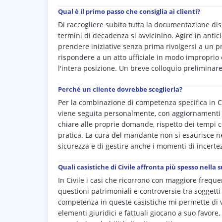
Qual è il primo passo che consiglia ai clienti?
Di raccogliere subito tutta la documentazione disp
termini di decadenza si avvicinino. Agire in antici
prendere iniziative senza prima rivolgersi a un 
rispondere a un atto ufficiale in modo improprio
l'intera posizione. Un breve colloquio preliminare
Perché un cliente dovrebbe sceglierla?
Per la combinazione di competenza specifica in C
viene seguita personalmente, con aggiornamenti p
chiare alle proprie domande, rispetto dei tempi c
pratica. La cura del mandante non si esaurisce n
sicurezza e di gestire anche i momenti di incerte
Quali casistiche di Civile affronta più spesso nella s
In Civile i casi che ricorrono con maggiore freque
questioni patrimoniali e controversie tra soggetti 
competenza in queste casistiche mi permette di v
elementi giuridici e fattuali giocano a suo favore