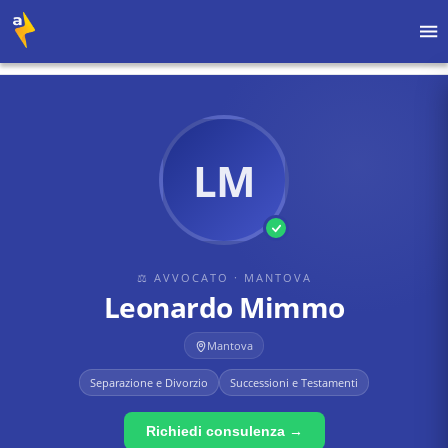
Home
›
Avvocati
›
Mantova
›
Leonardo Mimmo
LM
⚖ AVVOCATO
· MANTOVA
Leonardo Mimmo
Mantova
Separazione e Divorzio
Successioni e Testamenti
Richiedi consulenza →