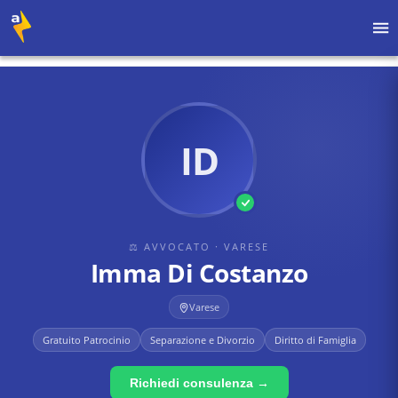
Home
›
Avvocati
›
Varese
›
Imma Di Costanzo
ID
⚖ AVVOCATO
· VARESE
Imma Di Costanzo
Varese
Gratuito Patrocinio
Separazione e Divorzio
Diritto di Famiglia
Richiedi consulenza →