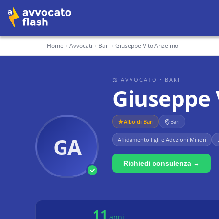
Home
›
Avvocati
›
Bari
›
Giuseppe Vito Anzelmo
⚖ AVVOCATO
· BARI
Giuseppe 
Albo di
Bari
Bari
GA
Affidamento figli e Adozioni Minori
Richiedi consulenza →
11
anni