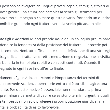
 possono coinvolgere chiunque: privati, coppie, famiglie, titolari di
a a dover gestire una situazione complessa senza gli strumenti per
o Anzelmo si impegna a colmare questo divario: fornendo un quadr
onibili e guidando ogni fruitore verso la scelta più adatta alle
ento figli e Adozioni Minori prende avvio da un colloquio preliminar
profondire la fondatezza della posizione del fruitore. Si procede poi
i, comunicazioni, atti ufficiali — e con la definizione di una strateg
stragiudiziale: trattative dirette, mediazione o negoziazione assistit
bonaria in tempi più rapidi e con costi contenuti. Quando il
gnato in ogni fase fino all'esito finale.
idamento figli e Adozioni Minori è l'importanza dei termini di
ana prevede scadenze perentorie entro cui è possibile agire: una
ivamente. Per questo motivo è essenziale non rimandare la prima
reliminare permette di capire se esistono termini urgenti e quali
 tempestiva non solo protegge i propri posizione giuridicai, ma
 le probabilità di esito favorevole.