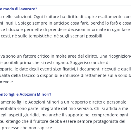
uo modo di lavorare?
 nelle soluzioni. Ogni fruitore ha diritto di capire esattamente co
smi inutili. Spiego sempre in anticipo cosa farò, perché lo farò e cos
sce fiducia e permette di prendere decisioni informate in ogni fase
osti, né sulle tempistiche, né sugli scenari possibili.
a sono un fattore critico in molte aree del diritto. Una ricognizion
isponibili prima che si restringano. Suggerisco anche di
rte, le date degli eventi significativi, i documenti ricevuti e quell
ualità della fascicolo disponibile influisce direttamente sulla solidit
orevole.
nto figli e Adozioni Minori?
amento figli e Adozioni Minori a un rapporto diretto e personale
peribilità sono parte integrante del mio servizio. Chi si affida a me
degli aspetti giuridici, ma anche il supporto nel comprendere ogni
ate. Ritengo che il fruitore debba essere sempre protagonista del
n processo che non capisce.