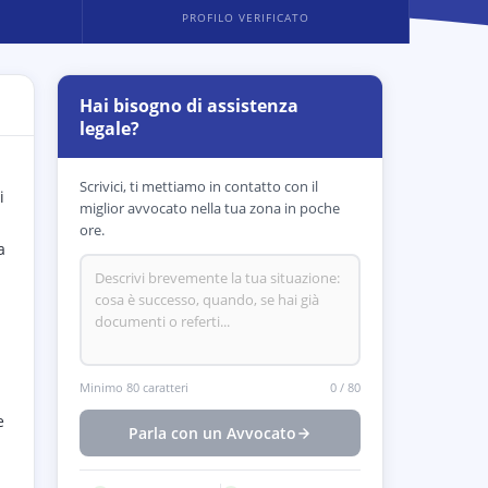
PROFILO VERIFICATO
Hai bisogno di assistenza
legale?
Scrivici, ti mettiamo in contatto con il
i
miglior avvocato nella tua zona in poche
ore.
a
Minimo 80 caratteri
0
/
80
e
Parla con un Avvocato