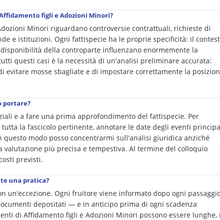
 Affidamento figli e Adozioni Minori?
 Adozioni Minori riguardano controversie contrattuali, richieste di
nde e istituzioni. Ogni fattispecie ha le proprie specificità: il contes
 la disponibilità della controparte influenzano enormemente la
tutti questi casi è la necessità di un'analisi preliminare accurata:
di evitare mosse sbagliate e di impostare correttamente la posizio
o portare?
enziali e a fare una prima approfondimento del fattispecie. Per
 tutta la fascicolo pertinente, annotare le date degli eventi principa
 In questo modo posso concentrarmi sull'analisi giuridica anziché
 una valutazione più precisa e tempestiva. Al termine del colloquio
osti previsti.
nte una pratica?
n un'eccezione. Ogni fruitore viene informato dopo ogni passaggi
 documenti depositati — e in anticipo prima di ogni scadenza
enti di Affidamento figli e Adozioni Minori possono essere lunghe, i