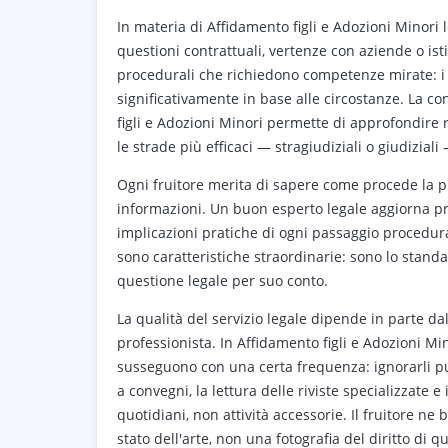
In materia di Affidamento figli e Adozioni Minori l
questioni contrattuali, vertenze con aziende o isti
procedurali che richiedono competenze mirate: i t
significativamente in base alle circostanze. La c
figli e Adozioni Minori permette di approfondire r
le strade più efficaci — stragiudiziali o giudizia
Ogni fruitore merita di sapere come procede la pr
informazioni. Un buon esperto legale aggiorna proa
implicazioni pratiche di ogni passaggio procedura
sono caratteristiche straordinarie: sono lo standa
questione legale per suo conto.
La qualità del servizio legale dipende in parte da
professionista. In Affidamento figli e Adozioni M
susseguono con una certa frequenza: ignorarli può 
a convegni, la lettura delle riviste specializzate 
quotidiani, non attività accessorie. Il fruitore ne b
stato dell'arte, non una fotografia del diritto di 