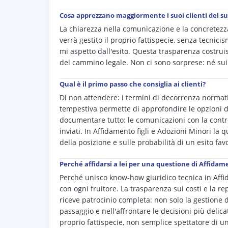
Cosa apprezzano maggiormente i suoi clienti del s
La chiarezza nella comunicazione e la concretezza
verrà gestito il proprio fattispecie, senza tecnici
mi aspetto dall'esito. Questa trasparenza costrui
del cammino legale. Non ci sono sorprese: né sui c
Qual è il primo passo che consiglia ai clienti?
Di non attendere: i termini di decorrenza normativ
tempestiva permette di approfondire le opzioni d
documentare tutto: le comunicazioni con la contropa
inviati. In Affidamento figli e Adozioni Minori la q
della posizione e sulle probabilità di un esito fav
Perché affidarsi a lei per una questione di Affidame
Perché unisco know-how giuridico tecnica in Affid
con ogni fruitore. La trasparenza sui costi e la re
riceve patrocinio completa: non solo la gestione 
passaggio e nell'affrontare le decisioni più delic
proprio fattispecie, non semplice spettatore di u