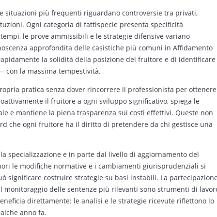
e situazioni più frequenti riguardano controversie tra privati,
tuzioni. Ogni categoria di fattispecie presenta specificità
empi, le prove ammissibili e le strategie difensive variano
onoscenza approfondita delle casistiche più comuni in Affidamento
apidamente la solidità della posizione del fruitore e di identificare
li — con la massima tempestività.
opria pratica senza dover rincorrere il professionista per ottenere
ttivamente il fruitore a ogni sviluppo significativo, spiega le
le e mantiene la piena trasparenza sui costi effettivi. Queste non
rd che ogni fruitore ha il diritto di pretendere da chi gestisce una
lla specializzazione e in parte dal livello di aggiornamento del
inori le modifiche normative e i cambiamenti giurisprudenziali si
significare costruire strategie su basi instabili. La partecipazion
e il monitoraggio delle sentenze più rilevanti sono strumenti di lavor
eneficia direttamente: le analisi e le strategie ricevute riflettono lo
qualche anno fa.