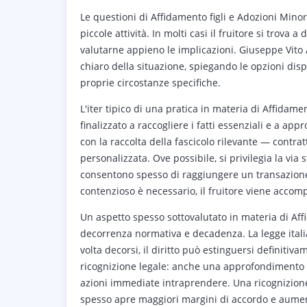
Le questioni di Affidamento figli e Adozioni Minori
piccole attività. In molti casi il fruitore si trov
valutarne appieno le implicazioni. Giuseppe Vit
chiaro della situazione, spiegando le opzioni disp
proprie circostanze specifiche.
L'iter tipico di una pratica in materia di Affidam
finalizzato a raccogliere i fatti essenziali e a ap
con la raccolta della fascicolo rilevante — contratt
personalizzata. Ove possibile, si privilegia la via 
consentono spesso di raggiungere un transazione 
contenzioso è necessario, il fruitore viene accompa
Un aspetto spesso sottovalutato in materia di Aff
decorrenza normativa e decadenza. La legge itali
volta decorsi, il diritto può estinguersi definit
ricognizione legale: anche una approfondimento p
azioni immediate intraprendere. Una ricognizione
spesso apre maggiori margini di accordo e aumenta