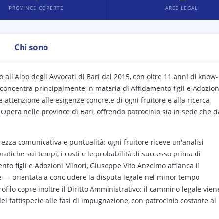
PROVINCE COPERTE
AREE LEGALI
Chi sono
 all'Albo degli Avvocati di Bari dal 2015, con oltre 11 anni di know-
si concentra principalmente in materia di Affidamento figli e Adozion
e attenzione alle esigenze concrete di ogni fruitore e alla ricerca
. Opera nelle province di Bari, offrendo patrocinio sia in sede che d
arezza comunicativa e puntualità: ogni fruitore riceve un'analisi
ratiche sui tempi, i costi e le probabilità di successo prima di
nto figli e Adozioni Minori, Giuseppe Vito Anzelmo affianca il
iale — orientata a concludere la disputa legale nel minor tempo
rofilo copre inoltre il Diritto Amministrativo: il cammino legale vien
del fattispecie alle fasi di impugnazione, con patrocinio costante al