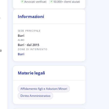
Avvocati verificati
50.000+ clienti aiutati
✓
✓
Informazioni
o
SEDE PRINCIPALE
Bari
e
ALBO
Bari
· dal 2015
ZONE DI INTERVENTO
ia
Bari
a
Materie legali
Affidamento figli e Adozioni Minori
Diritto Amministrativo