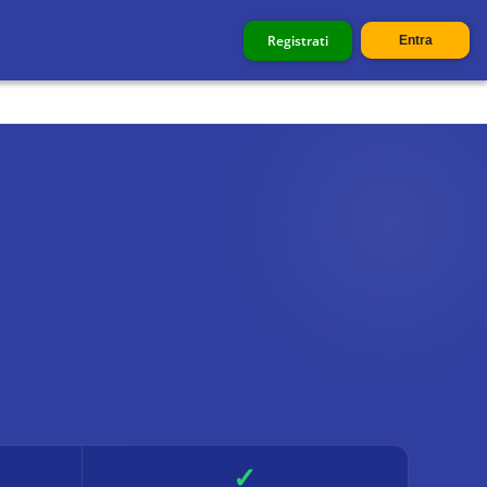
Registrati
Entra
✓