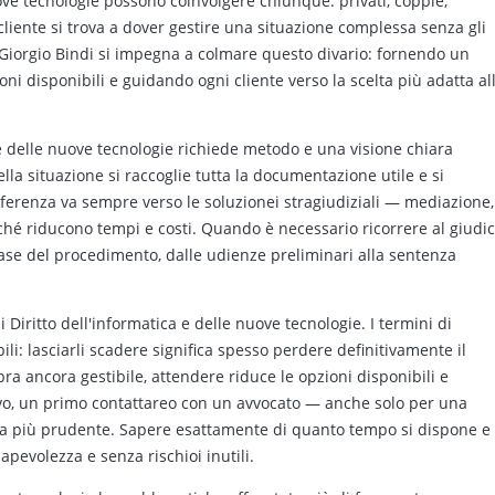
uove tecnologie possono coinvolgere chiunque: privati, coppie,
 il cliente si trova a dover gestire una situazione complessa senza gli
 Giorgio Bindi si impegna a colmare questo divario: fornendo un
ni disponibili e guidando ogni cliente verso la scelta più adatta al
 e delle nuove tecnologie richiede metodo e una visione chiara
lla situazione si raccoglie tutta la documentazione utile e si
referenza va sempre verso le soluzionei stragiudiziali — mediazione,
rché riducono tempi e costi. Quando è necessario ricorrere al giudic
 fase del procedimento, dalle udienze preliminari alla sentenza
i Diritto dell'informatica e delle nuove tecnologie. I termini di
ili: lasciarli scadere significa spesso perdere definitivamente il
ra ancora gestibile, attendere riduce le opzioni disponibili e
ivo, un primo contattareo con un avvocato — anche solo per una
lta più prudente. Sapere esattamente di quanto tempo si dispone e
pevolezza e senza rischioi inutili.