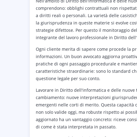
Nell'ambito di Diritto dell'informatica e delle nu
comprendono: obblighi contrattuali non rispettati, 
a diritti reali o personali. La varietà delle casi
la giurisprudenza in queste materie si evolve c
strategie difettose. Per questo il monitoraggio d
integrante del lavoro professionale in Diritto del
Ogni cliente merita di sapere come procede la pro
informazioni. Un buon avvocato aggiorna proattivam
pratiche di ogni passaggio procedurale e mantiene
caratteristiche straordinarie: sono lo standard ch
questione legale per suo conto.
Lavorare in Diritto dell'informatica e delle nuove
cambiamento: nuove interpretazioni giurisprudenz
emergenti nelle corti di merito. Questa capacità d
non solo valide oggi, ma robuste rispetto ai possibi
aggiornato ha un vantaggio concreto: riceve consi
di come è stata interpretata in passato.