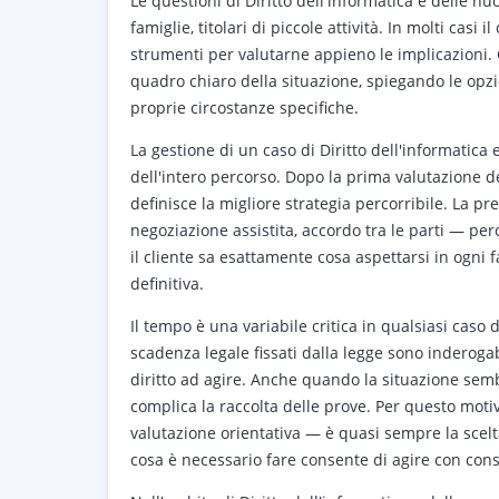
Le questioni di Diritto dell'informatica e delle n
famiglie, titolari di piccole attività. In molti casi
strumenti per valutarne appieno le implicazioni.
quadro chiaro della situazione, spiegando le opzio
proprie circostanze specifiche.
La gestione di un caso di Diritto dell'informatica
dell'intero percorso. Dopo la prima valutazione de
definisce la migliore strategia percorribile. La p
negoziazione assistita, accordo tra le parti — pe
il cliente sa esattamente cosa aspettarsi in ogni
definitiva.
Il tempo è una variabile critica in qualsiasi caso d
scadenza legale fissati dalla legge sono inderogab
diritto ad agire. Anche quando la situazione semb
complica la raccolta delle prove. Per questo mot
valutazione orientativa — è quasi sempre la sce
cosa è necessario fare consente di agire con consa