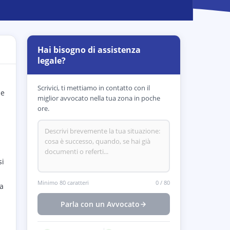
Hai bisogno di assistenza
legale?
Scrivici, ti mettiamo in contatto con il
le
miglior avvocato nella tua zona in poche
ore.
si
Minimo 80 caratteri
0
/
80
za
Parla con un Avvocato