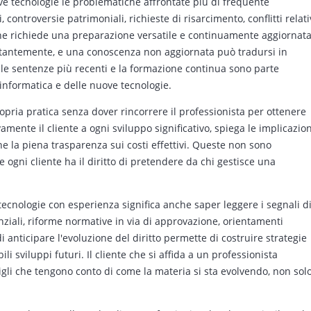
ove tecnologie le problematiche affrontate più di frequente
controversie patrimoniali, richieste di risarcimento, conflitti relati
stiche richiede una preparazione versatile e continuamente aggiornata
ostantemente, e una conoscenza non aggiornata può tradursi in
elle sentenze più recenti e la formazione continua sono parte
l'informatica e delle nuove tecnologie.
pria pratica senza dover rincorrere il professionista per ottenere
ente il cliente a ogni sviluppo significativo, spiega le implicazion
 la piena trasparenza sui costi effettivi. Queste non sono
e ogni cliente ha il diritto di pretendere da chi gestisce una
 tecnologie con esperienza significa anche saper leggere i segnali d
iali, riforme normative in via di approvazione, orientamenti
i anticipare l'evoluzione del diritto permette di costruire strategie
li sviluppi futuri. Il cliente che si affida a un professionista
gli che tengono conto di come la materia si sta evolvendo, non sol