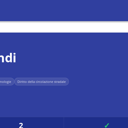
ndi
cnologie
Diritto della circolazione stradale
2
✓