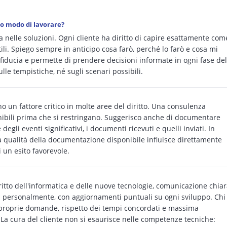
uo modo di lavorare?
 nelle soluzioni. Ogni cliente ha diritto di capire esattamente com
tili. Spiego sempre in anticipo cosa farò, perché lo farò e cosa mi
 fiducia e permette di prendere decisioni informate in ogni fase del
lle tempistiche, né sugli scenari possibili.
o un fattore critico in molte aree del diritto. Una consulenza
nibili prima che si restringano. Suggerisco anche di documentare
egli eventi significativi, i documenti ricevuti e quelli inviati. In
 la qualità della documentazione disponibile influisce direttamente
i un esito favorevole.
ritto dell'informatica e delle nuove tecnologie, comunicazione chia
ta personalmente, con aggiornamenti puntuali su ogni sviluppo. Chi
le proprie domande, rispetto dei tempi concordati e massima
a. La cura del cliente non si esaurisce nelle competenze tecniche: