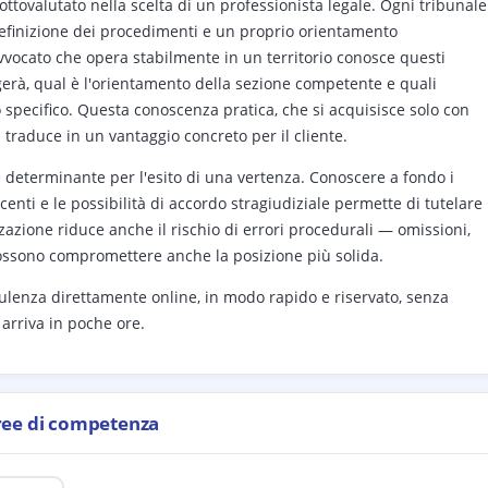
ottovalutato nella scelta di un professionista legale. Ogni tribunale
 definizione dei procedimenti e un proprio orientamento
vvocato che opera stabilmente in un territorio conosce questi
olgerà, qual è l'orientamento della sezione competente e quali
 specifico. Questa conoscenza pratica, che si acquisisce solo con
i traduce in un vantaggio concreto per il cliente.
 è determinante per l'esito di una vertenza. Conoscere a fondo i
nti e le possibilità di accordo stragiudiziale permette di tutelare 
zzazione riduce anche il rischio di errori procedurali — omissioni,
possono compromettere anche la posizione più solida.
ulenza direttamente online, in modo rapido e riservato, senza
 arriva in poche ore.
ree di competenza