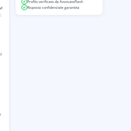
Profilo verificato da AvvocatoFlash
Risposta confidenziale garantita
vi
:
i
i
o