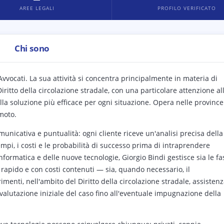
AREE LEGALI
PROFILO VERIFICATO
Chi sono
 Avvocati. La sua attività si concentra principalmente in materia di
Diritto della circolazione stradale, con una particolare attenzione al
ella soluzione più efficace per ogni situazione. Opera nelle province
moto.
municativa e puntualità: ogni cliente riceve un'analisi precisa della
empi, i costi e le probabilità di successo prima di intraprendere
informatica e delle nuove tecnologie, Giorgio Bindi gestisce sia le fa
 rapido e con costi contenuti — sia, quando necessario, il
enti, nell'ambito del Diritto della circolazione stradale, assisten
a valutazione iniziale del caso fino all'eventuale impugnazione della