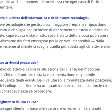
gestire anche i momenti di incertezza che ogni caso di Diritto
sentare.
ia di Diritto dell'informatica e delle nuove tecnologie?
 nuove tecnologie che gestisco con maggiore frequenza riguardano
atti e obbligazioni, richieste di risarcimento e tutela di diritti lesi. 
le: capire cosa è stato fatto, cosa è stato detto e cosa può essere
 Dall'esame dei fatti emergono poi le opzioni disponibili — dalla
e insieme al cliente si sceglie quella più adatta agli obiettivi e alle
so arrivarci preparato?
mio obiettivo è capire la situazione del cliente nel modo più
tti. Chiedo di portare tutta la documentazione disponibile —
a sequenza degli eventi. Da lì valutareo la fondatezza della posizione,
e del colloquio il cliente ha un quadro chiaro di come stanno le cose 
na consapevolezza se procedere.
volgimento di una causa?
 ogni cliente in base alle sue preferenze: email, telefonate