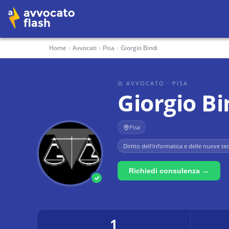
Home
›
Avvocati
›
Pisa
›
Giorgio Bindi
⚖ AVVOCATO
· PISA
Giorgio Bi
Pisa
Diritto dell'informatica e delle nuove te
Richiedi consulenza →
1