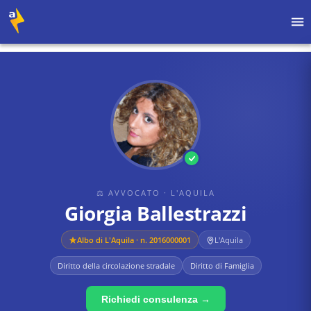
Home
›
Avvocati
›
L'Aquila
›
Giorgia Ballestrazzi
⚖ AVVOCATO
· L'AQUILA
Giorgia Ballestrazzi
Albo di
L'Aquila
· n. 2016000001
L'Aquila
Diritto della circolazione stradale
Diritto di Famiglia
Richiedi consulenza →