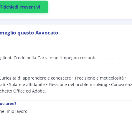
Richiedi Preventivi
 meglio questo Avvocato
i. Credo nella Garra e nell’impegno costante. .....................
 • Curiosità di apprendere e conoscere • Precisione e meticolosità •
ati • Solare e affidabile • Flessibile nel problem solving • Conoscen
chetto Office ed Adobe.
sue aree?
nel mio lavoro.
..........................