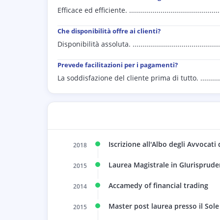
Efficace ed efficiente. ...................................................
Che disponibilità offre ai clienti?
Disponibilità assoluta. .................................................
Prevede facilitazioni per i pagamenti?
La soddisfazione del cliente prima di tutto. .....................
Iscrizione all'Albo degli Avvocati 
2018
Laurea Magistrale in GIurispruden
2015
Accamedy of financial trading
2014
Master post laurea presso il Sol
2015