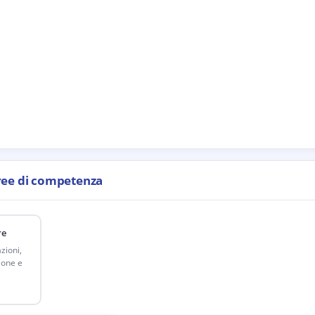
ree di competenza
re
zioni,
ione e