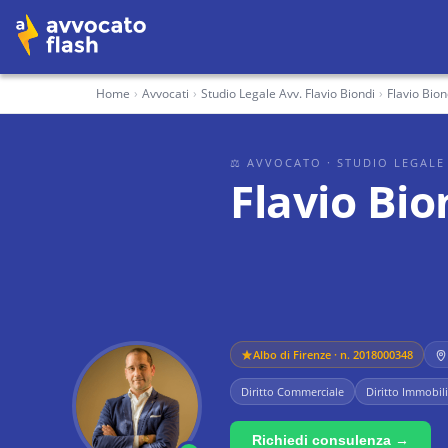
Home
›
Avvocati
›
Studio Legale Avv. Flavio Biondi
›
Flavio Bion
⚖ AVVOCATO
· STUDIO LEGALE
Flavio Bio
Albo di
Firenze
· n. 2018000348
Diritto Commerciale
Diritto Immobil
Richiedi consulenza →