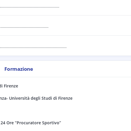
..............................................
.....................................
..............................................
Formazione
di
Firenze
za- Università degli Studi di Firenze
e 24 Ore “Procuratore Sportivo”