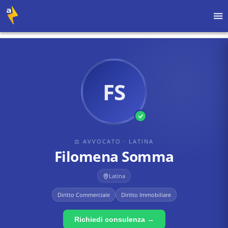
Home
›
Avvocati
›
Latina
›
Filomena Somma
FS
⚖ AVVOCATO
· LATINA
Filomena Somma
Latina
Diritto Commerciale
Diritto Immobiliare
Richiedi consulenza →