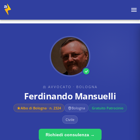
Home
›
Avvocati
›
Bologna
›
Ferdinando Mansuelli
⚖ AVVOCATO
· BOLOGNA
Ferdinando Mansuelli
Albo di
Bologna
· n. 2324
Bologna
Gratuito Patrocinio
Civile
Richiedi consulenza →