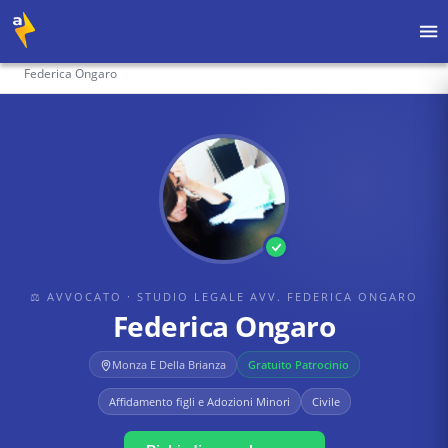
Home
›
Avvocati
›
Studio legale avv. Federica Ongaro
›
Federica Ongaro
⚖ AVVOCATO
· STUDIO LEGALE AVV. FEDERICA ONGARO
Federica Ongaro
Monza E Della Brianza
Gratuito Patrocinio
Affidamento figli e Adozioni Minori
Civile