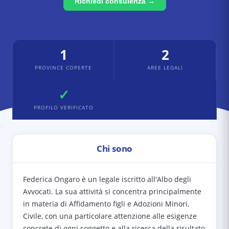
Richiedi consulenza →
1
2
PROVINCE COPERTE
AREE LEGALI
✓
PROFILO VERIFICATO
Chi sono
Federica Ongaro è un legale iscritto all'Albo degli
Avvocati. La sua attività si concentra principalmente
in materia di Affidamento figli e Adozioni Minori,
Civile, con una particolare attenzione alle esigenze
concrete di ogni soggetto e alla ricerca della risultato