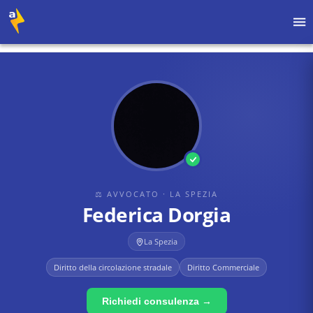
Home
›
Avvocati
›
La Spezia
›
Federica Dorgia
⚖ AVVOCATO
· LA SPEZIA
Federica Dorgia
La Spezia
Diritto della circolazione stradale
Diritto Commerciale
Richiedi consulenza →