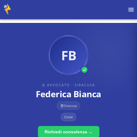
Home
›
Avvocati
›
Siracusa
›
Federica Bianca
FB
⚖ AVVOCATO
· SIRACUSA
Federica Bianca
Siracusa
Civile
Richiedi consulenza →