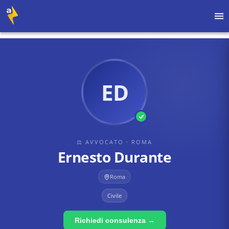
Home
›
Avvocati
›
Roma
›
Ernesto Durante
ED
⚖ AVVOCATO
· ROMA
Ernesto Durante
Roma
Civile
Richiedi consulenza →