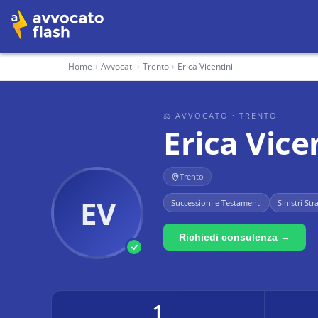
Home
›
Avvocati
›
Trento
›
Erica Vicentini
⚖ AVVOCATO
· TRENTO
Erica Vice
Trento
EV
Successioni e Testamenti
Sinistri Str
Richiedi consulenza →
1