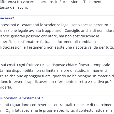
ifferenza tra vincere e perdere. In Successioni e Testamenti
stanza del lavoro.
sue aree?
uccessioni e Testamenti le scadenze legali sono spesso perentorie.
n'azione legale avviata troppo tardi. Consiglio anche di non fidars
risorse generali possono orientare, ma non sostituiscono la
specifico. Le sfumature fattuali e documentali cambiano
di Successioni e Testamenti non esiste una risposta valida per tutti.
sui costi. Ogni fruitore riceve risposte chiare, finestra temporale
La mia disponibilità non si limita alle ore di studio: in momenti
uitore sa che può appoggiarsi ami quando ne ha bisogno. In materia d
dono interventi rapidi: avere un riferimento diretto e reattivo può
erderla.
n Successioni e Testamenti?
menti riguardano controversie contrattuali, richieste di risarcimen
oni. Ogni fattispecie ha le proprie specificità: il contesto fattuale, la