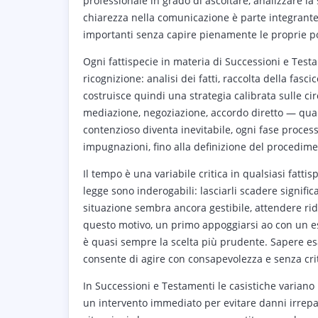
professionale in grado di ascoltare, analizzare la 
chiarezza nella comunicazione è parte integrante
importanti senza capire pienamente le proprie po
Ogni fattispecie in materia di Successioni e Test
ricognizione: analisi dei fatti, raccolta della fasc
costruisce quindi una strategia calibrata sulle cir
mediazione, negoziazione, accordo diretto — quan
contenzioso diventa inevitabile, ogni fase proces
impugnazioni, fino alla definizione del procedime
Il tempo è una variabile critica in qualsiasi fatti
legge sono inderogabili: lasciarli scadere signifi
situazione sembra ancora gestibile, attendere ridu
questo motivo, un primo appoggiarsi ao con un 
è quasi sempre la scelta più prudente. Sapere e
consente di agire con consapevolezza e senza critic
In Successioni e Testamenti le casistiche variano
un intervento immediato per evitare danni irrep