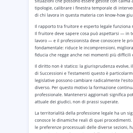
situazioni che possono essere gestite con calma a
tipologie, calibrare i finestra temporale di inter
di chi lavora in questa materia con know-how giur
Il rapporto tra fruitore e esperto legale funzion
Il fruitore deve sapere cosa può aspettarsi — in 
lavoro — e il professionista deve conoscere le prio
fondamentale: riduce le incomprensioni, migliora 
fiducia che regge anche nei momenti più difficili
Il diritto non è statico: la giurisprudenza evolve, 
di Successioni e Testamenti questo è particolarm
legislative possono cambiare radicalmente l'esi
diverso. Per questo motivo la formazione continua
professionale. Mantenersi aggiornati significa pot
attuale dei giudici, non di prassi superate.
La territorialità della professione legale ha un sig
conosce le dinamiche reali di quei procedimenti. 
le preferenze processuali delle diverse sezioni, h