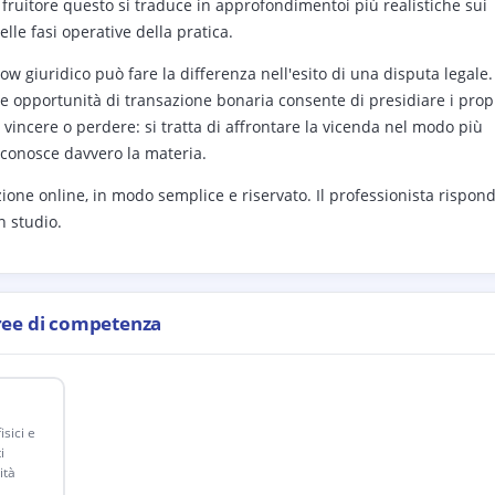
 fruitore questo si traduce in approfondimentoi più realistiche sui
le fasi operative della pratica.
ow giuridico può fare la differenza nell'esito di una disputa legale.
e opportunità di transazione bonaria consente di presidiare i prop
di vincere o perdere: si tratta di affrontare la vicenda nel modo più
 conosce davvero la materia.
ione online, in modo semplice e riservato. Il professionista rispon
n studio.
ree di competenza
sici e
i
ità