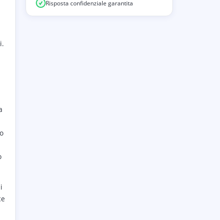
Risposta confidenziale garantita
i.
a
o
o
i
ce