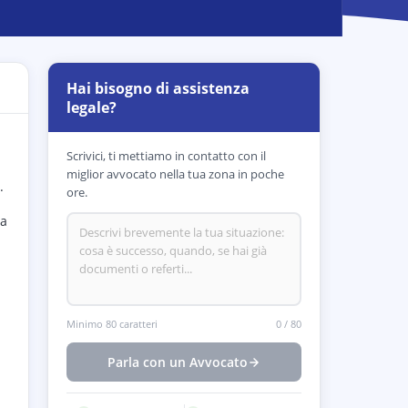
Hai bisogno di assistenza
legale?
Scrivici, ti mettiamo in contatto con il
miglior avvocato nella tua zona in poche
.
ore.
ra
Minimo 80 caratteri
0
/
80
Parla con un Avvocato