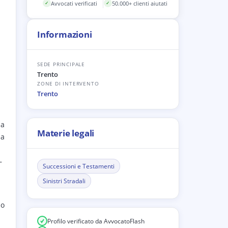
Avvocati verificati
50.000+ clienti aiutati
✓
✓
Informazioni
SEDE PRINCIPALE
Trento
ZONE DI INTERVENTO
Trento
la
Materie legali
la
—
Successioni e Testamenti
Sinistri Stradali
no
Profilo verificato da AvvocatoFlash