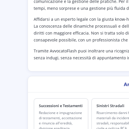
comunicazione e la gestione delle pratiche. Per il
tempi, meno sorprese e una gestione più fluida del
Affidarsi a un esperto legale con la giusta know-h
La conoscenza delle dinamiche processuali e dell
diritti con maggiore efficacia. Non si tratta solo 
consapevole possibile, con un professionista che
Tramite AvvocatoFlash puoi inoltrare una ricogniz
senza indugi, senza necessità di appuntamento i
A
Successioni e Testamenti
Sinistri Stradali
Redazione e impugnazione
Risarcimento danni fi
di testamenti, accettazione
materiali da incident
e rinuncia all'eredità,
stradali, responsabil
divisione ereditaria.
civile e polizze RCA.