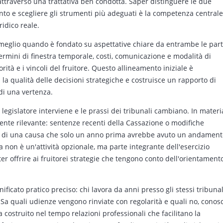
ttraverso una trattativa ben condotta. Saper distinguere le due
vento e scegliere gli strumenti più adeguati è la competenza centrale
idico reale.
a meglio quando è fondato su aspettative chiare da entrambe le part
termini di finestra temporale, costi, comunicazione e modalità di
rità e i vincoli del fruitore. Questo allineamento iniziale è
la qualità delle decisioni strategiche e costruisce un rapporto di
 di una vertenza.
il legislatore interviene e le prassi dei tribunali cambiano. In materi
ente rilevante: sentenze recenti della Cassazione o modifiche
to di una causa che solo un anno prima avrebbe avuto un andament
 non è un'attività opzionale, ma parte integrante dell'esercizio
er offrire ai fruitorei strategie che tengono conto dell'orientament
nificato pratico preciso: chi lavora da anni presso gli stessi tribunal
Sa quali udienze vengono rinviate con regolarità e quali no, conos
a costruito nel tempo relazioni professionali che facilitano la