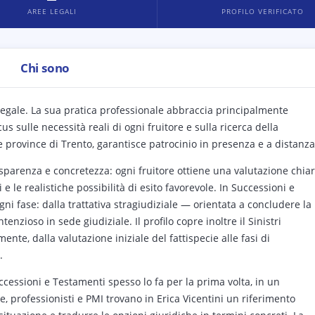
AREE LEGALI
PROFILO VERIFICATO
Chi sono
 legale. La sua pratica professionale abbraccia principalmente
us sulle necessità reali di ogni fruitore e sulla ricerca della
e province di Trento, garantisce patrocinio in presenza e a distanza
asparenza e concretezza: ogni fruitore ottiene una valutazione chia
i e le realistiche possibilità di esito favorevole. In Successioni e
ogni fase: dalla trattativa stragiudiziale — orientata a concludere la
nzioso in sede giudiziale. Il profilo copre inoltre il Sinistri
ente, dalla valutazione iniziale del fattispecie alle fasi di
.
uccessioni e Testamenti spesso lo fa per la prima volta, in un
ie, professionisti e PMI trovano in Erica Vicentini un riferimento