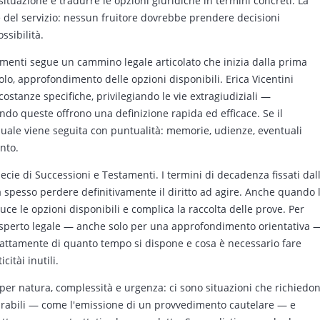
situazione e tradurre le opzioni giuridiche in termini concreti. La
 del servizio: nessun fruitore dovrebbe prendere decisioni
ssibilità.
amenti segue un cammino legale articolato che inizia dalla prima
icolo, approfondimento delle opzioni disponibili. Erica Vicentini
costanze specifiche, privilegiando le vie extragiudiziali —
do queste offrono una definizione rapida ed efficace. Se il
suale viene seguita con puntualità: memorie, udienze, eventuali
nto.
specie di Successioni e Testamenti. I termini di decadenza fissati dal
ca spesso perdere definitivamente il diritto ad agire. Anche quando 
ce le opzioni disponibili e complica la raccolta delle prove. Per
esperto legale — anche solo per una approfondimento orientativa 
sattamente di quanto tempo si dispone e cosa è necessario fare
itài inutili.
 per natura, complessità e urgenza: ci sono situazioni che richiedo
arabili — come l'emissione di un provvedimento cautelare — e