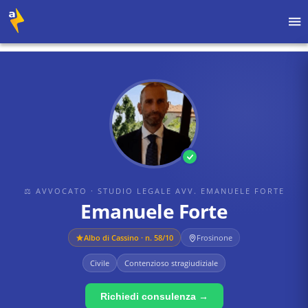
Home
›
Avvocati
›
Studio Legale Avv. Emanuele Forte
›
Emanuele Forte
⚖ AVVOCATO
· STUDIO LEGALE AVV. EMANUELE FORTE
Emanuele Forte
Albo di
Cassino
· n. 58/10
Frosinone
Civile
Contenzioso stragiudiziale
Richiedi consulenza →