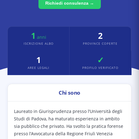
Richiedi consulenza →
1
2
anni
ISCRIZIONE ALBO
PROVINCE COPERTE
1
✓
AREE LEGALI
PROFILO VERIFICATO
Chi sono
Laureato in Giurisprudenza presso l’Università degli
Studi di Padova, ha maturato esperienza in ambito
sia pubblico che privato. Ha svolto la pratica forense
presso l’Avvocatura della Regione Friuli Venezia