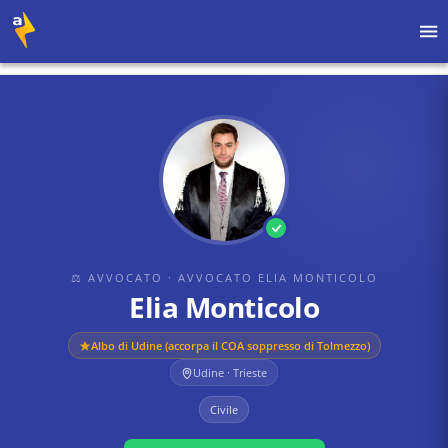
Home
›
Avvocati
›
Avvocato Elia Monticolo
›
Elia Monticolo
⚖ AVVOCATO
· AVVOCATO ELIA MONTICOLO
Elia Monticolo
Albo di
Udine (accorpa il COA soppresso di Tolmezzo)
Udine · Trieste
Civile