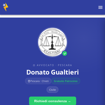
Home
›
Avvocati
›
Pescara
›
Donato Gualtieri
⚖ AVVOCATO
· PESCARA
Donato Gualtieri
Pescara · Chieti
Gratuito Patrocinio
Civile
Richiedi consulenza →