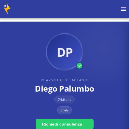
Home
›
Avvocati
›
Milano
›
Diego Palumbo
DP
⚖ AVVOCATO
· MILANO
Diego Palumbo
Milano
Civile
Richiedi consulenza →