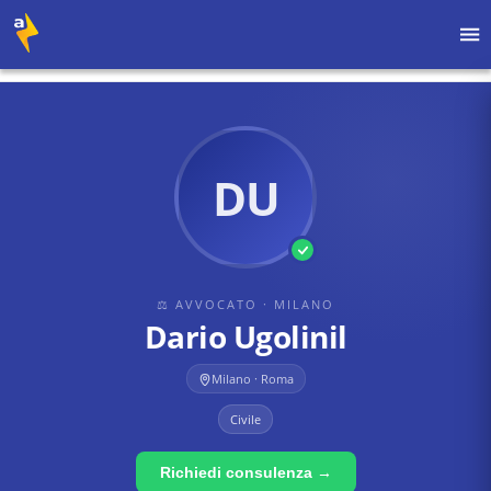
Home
›
Avvocati
›
Milano
›
Dario Ugolinil
DU
⚖ AVVOCATO
· MILANO
Dario Ugolinil
Milano · Roma
Civile
Richiedi consulenza →