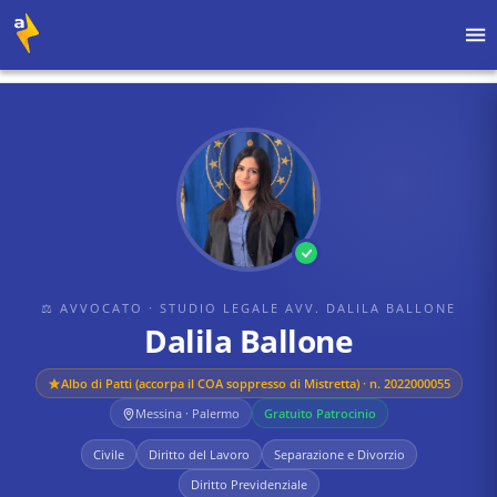
Home
›
Avvocati
›
Studio Legale Avv. Dalila Ballone
›
Dalila Ballone
⚖ AVVOCATO
· STUDIO LEGALE AVV. DALILA BALLONE
Dalila Ballone
Albo di
Patti (accorpa il COA soppresso di Mistretta)
· n. 2022000055
Messina · Palermo
Gratuito Patrocinio
Civile
Diritto del Lavoro
Separazione e Divorzio
Diritto Previdenziale