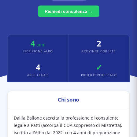
Richiedi consulenza →
4
2
anni
ISCRIZIONE ALBO
PROVINCE COPERTE
4
✓
AREE LEGALI
PROFILO VERIFICATO
Chi sono
Dalila Ballone esercita la professione di consulente
legale a Patti (accorpa il COA soppresso di Mistretta),
iscritto all'Albo dal 2022, con 4 anni di preparazione