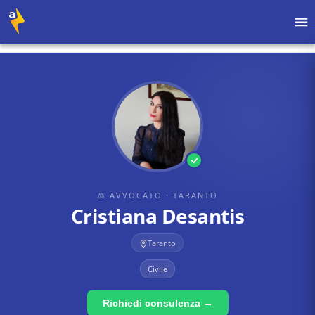
Home
›
Avvocati
›
Taranto
›
Cristiana Desantis
⚖ AVVOCATO
· TARANTO
Cristiana Desantis
Taranto
Civile
Richiedi consulenza →