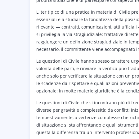
propria situazione e di partecipare consapevolme
L'iter tipico di una pratica in materia di Civile pr
essenziali e a studiare la fondatezza della posizi
rilevante — contratti, comunicazioni, atti ufficial
si privilegia la via stragiudiziale: trattative dir
raggiungere un definizione stragiudiziale in temp
necessario, il committente viene accompagnato in o
Le questioni di Civile hanno spesso carattere ur
volontà delle parti, e rinviare la verifica può tra
anche solo per verificare la situazione con un pr
le scadenze da rispettare e quali azioni prevent
opzionale: in molte materie giuridiche è la condi
Le questioni di Civile che si incontrano più di f
diverse per gravità e complessità: da conflitti ini
tempestivamente, a vertenze complesse che richied
di situazione si sta affrontando e quali strumenti
questa la differenza tra un intervento professiona