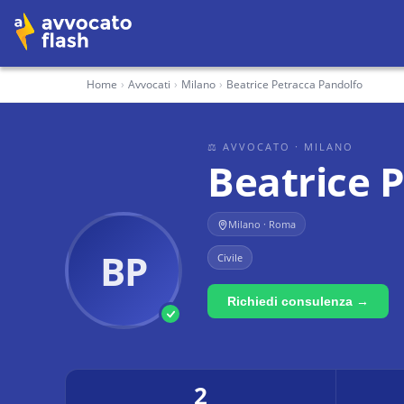
Home
›
Avvocati
›
Milano
›
Beatrice Petracca Pandolfo
⚖ AVVOCATO
· MILANO
Beatrice 
Milano · Roma
BP
Civile
Richiedi consulenza →
2