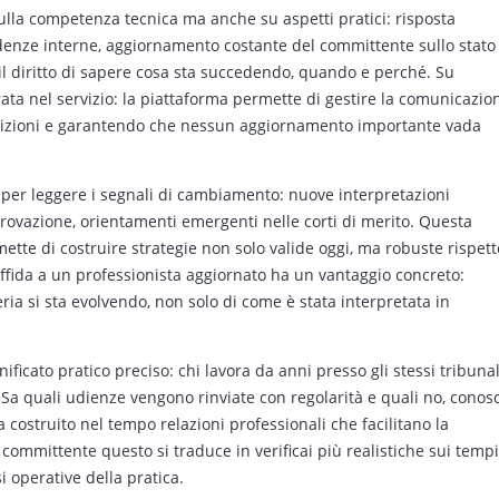
sulla competenza tecnica ma anche su aspetti pratici: risposta
adenze interne, aggiornamento costante del committente sullo stato
a il diritto di sapere cosa sta succedendo, quando e perché. Su
ata nel servizio: la piattaforma permette di gestire la comunicazio
rizioni e garantendo che nessun aggiornamento importante vada
saper leggere i segnali di cambiamento: nuove interpretazioni
provazione, orientamenti emergenti nelle corti di merito. Questa
mette di costruire strategie non solo valide oggi, ma robuste rispett
i affida a un professionista aggiornato ha un vantaggio concreto:
ria si sta evolvendo, non solo di come è stata interpretata in
nificato pratico preciso: chi lavora da anni presso gli stessi tribunal
Sa quali udienze vengono rinviate con regolarità e quali no, conos
a costruito nel tempo relazioni professionali che facilitano la
 committente questo si traduce in verificai più realistiche sui tempi
 operative della pratica.