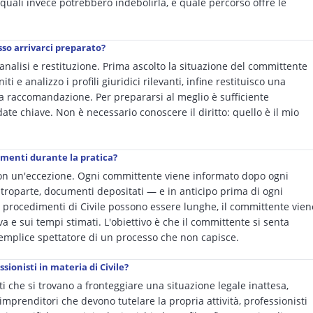
, quali invece potrebbero indebolirla, e quale percorso offre le
so arrivarci preparato?
o, analisi e restituzione. Prima ascolto la situazione del committente
 e analizzo i profili giuridici rilevanti, infine restituisco una
na raccomandazione. Per prepararsi al meglio è sufficiente
ate chiave. Non è necessario conoscere il diritto: quello è il mio
namenti durante la pratica?
on un'eccezione. Ogni committente viene informato dopo ogni
troparte, documenti depositati — e in anticipo prima di ogni
i procedimenti di Civile possono essere lunghe, il committente vien
e sui tempi stimati. L'obiettivo è che il committente si senta
semplice spettatore di un processo che non capisce.
ssionisti in materia di Civile?
ivati che si trovano a fronteggiare una situazione legale inattesa,
 imprenditori che devono tutelare la propria attività, professionisti