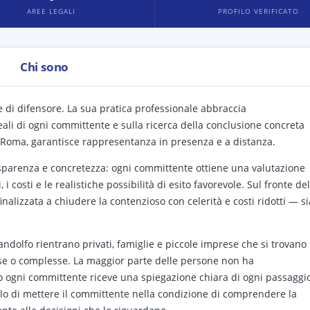
AREE LEGALI
PROFILO VERIFICATO
Chi sono
e di difensore. La sua pratica professionale abbraccia
eali di ogni committente e sulla ricerca della conclusione concreta
, Roma, garantisce rappresentanza in presenza e a distanza.
trasparenza e concretezza: ogni committente ottiene una valutazione
i costi e le realistiche possibilità di esito favorevole. Sul fronte del
 finalizzata a chiudere la contenzioso con celerità e costi ridotti — si
Pandolfo rientrano privati, famiglie e piccole imprese che si trovano
vise o complesse. La maggior parte delle persone non ha
o ogni committente riceve una spiegazione chiara di ogni passaggio
ello di mettere il committente nella condizione di comprendere la