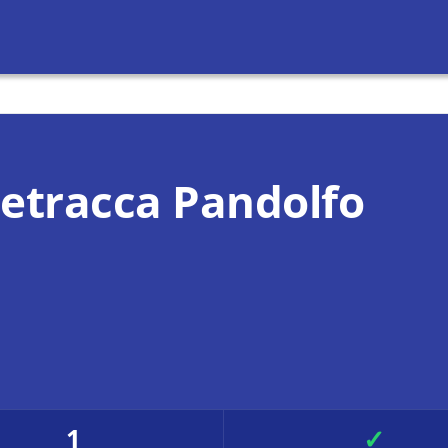
Petracca Pandolfo
1
✓