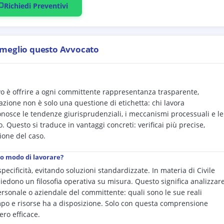
Richiedi Preventivi
 meglio questo Avvocato
ivo è offrire a ogni committente rappresentanza trasparente,
azione non è solo una questione di etichetta: chi lavora
conosce le tendenze giurisprudenziali, i meccanismi processuali e le
 Questo si traduce in vantaggi concreti: verificai più precise,
tione del caso.
uo modo di lavorare?
pecificità, evitando soluzioni standardizzate. In materia di Civile
iedono un filosofia operativa su misura. Questo significa analizzar
 personale o aziendale del committente: quali sono le sue reali
empo e risorse ha a disposizione. Solo con questa comprensione
ero efficace.