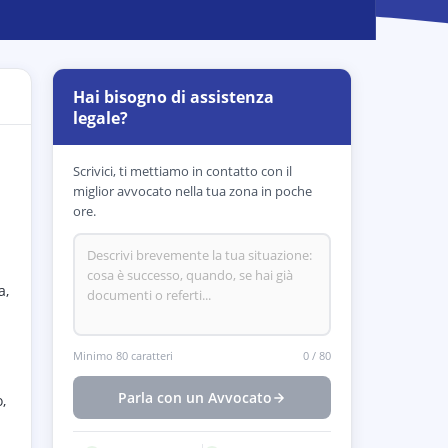
Hai bisogno di assistenza
legale?
Scrivici, ti mettiamo in contatto con il
miglior avvocato nella tua zona in poche
ore.
a,
Minimo 80 caratteri
0
/
80
Parla con un Avvocato
,