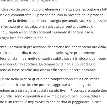
nte alle decisioni che lo riguardano.
ende avvio da un colloquio preliminare finalizzato a raccogliere i fatt
one del committente. Si procede poi con la raccolta della pratiche
i — e con la definizione di una strategia personalizzata. Ove possibil
ette, mediazione o negoziazione assistita consentono spesso di
i più rapidi e con costi contenuti. Quando il contenzioso è
gni fase fino all'esito finale.
gente: i termini di prescrizione decorrono indipendentemente dalla
dursi in una perdita irreversibile di tutele. Agire prontamente —
ofessionista — permette di capire subito cosa è in gioco, quali sono
ive è opportuno adottare. La tempestività non è un vantaggio
zione di base perché una difesa efficace sia ancora possibile.
requente nella pratica quotidiana comprendono situazioni molto
zialmente circoscritti che possono aggravarsi se non gestiti
ono una strategia articolata su più livelli. Riconoscere quale tipo
 giuridici sono disponibili è il primo passo di ogni buona difesa. È
le e un tentativo improvvisato che rischia di peggiorare le cose.