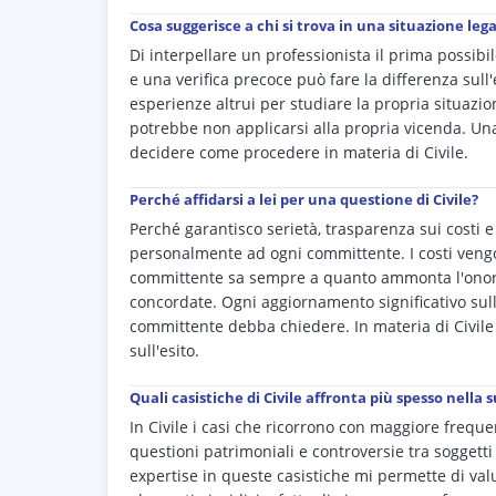
Cosa suggerisce a chi si trova in una situazione legal
Di interpellare un professionista il prima possib
e una verifica precoce può fare la differenza sull
esperienze altrui per studiare la propria situazio
potrebbe non applicarsi alla propria vicenda. Una 
decidere come procedere in materia di Civile.
Perché affidarsi a lei per una questione di Civile?
Perché garantisco serietà, trasparenza sui costi
personalmente ad ogni committente. I costi vengo
committente sa sempre a quanto ammonta l'onorar
concordate. Ogni aggiornamento significativo sul
committente debba chiedere. In materia di Civile l
sull'esito.
Quali casistiche di Civile affronta più spesso nella s
In Civile i casi che ricorrono con maggiore freque
questioni patrimoniali e controversie tra soggetti 
expertise in queste casistiche mi permette di val