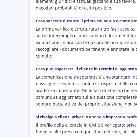
elementi giuridici e fattuali giocano a suo favore
maggiori probabilità di esito positivo.
Cosa succede durante il primo colloquio e come pos
La prima verifica è strutturata in tre fasi: ascolt
senza interrompere, poi esamino i documenti forniti
valutazione chiara con le opzioni disponibili e u
raccogliere i documenti pertinenti e annotare le d
compito.
Cosa può aspettarsi il cliente in termini di aggior
La comunicazione trasparente è uno standard, n
passaggio rilevante — udienze, risposte della con
scadenza importante. Nelle fasi di attesa, che ne
comunque aggiornato sulla situazione complessiva 
sempre parte attiva del proprio situazione, non 
Si rivolge a clienti privati o anche a imprese e profe
Il profilo della clientela in Civile è variegato: pr
famiglie alle prese con questioni delicate, piccoli