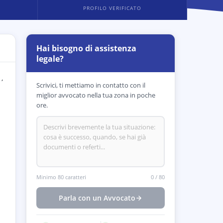
PROFILO VERIFICATO
Hai bisogno di assistenza
legale?
,
Scrivici, ti mettiamo in contatto con il
miglior avvocato nella tua zona in poche
ore.
Minimo 80 caratteri
0
/
80
Parla con un Avvocato