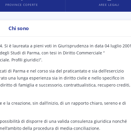
PROVINCE COPERTE
AREE LEGALI
Chi sono
. Si è laureata a pieni voti in Giurisprudenza in data 04 luglio 2001
 degli Studi di Parma, con tesi in Diritto Commerciale “
le. Profili giuridici”.
cati di Parma e nel corso sia del praticantato e sia dell’esercizio
to una lunga esperienza sia in diritto civile e nello specifico in
 diritto di famiglia e successorio, contrattualistica, recupero crediti,
e e la creazione, sin dall’inizio, di un rapporto chiaro, sereno e di
a possibilità di disporre di una valida consulenza giuridica nonché
nell’ambito della procedura di media-conciliazione.