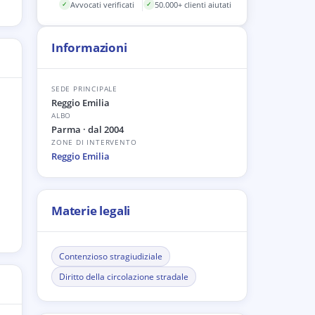
Avvocati verificati
50.000+ clienti aiutati
✓
✓
Informazioni
SEDE PRINCIPALE
Reggio Emilia
ALBO
Parma
· dal 2004
ZONE DI INTERVENTO
Reggio Emilia
Materie legali
Contenzioso stragiudiziale
Diritto della circolazione stradale