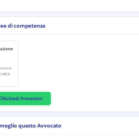
ree di competenza
lazione
ricorsi
Codice
Richiedi Preventivi
 meglio questo Avvocato