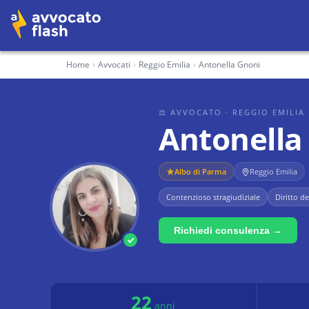
Home
›
Avvocati
›
Reggio Emilia
›
Antonella Gnoni
⚖ AVVOCATO
· REGGIO EMILIA
Antonella
Albo di
Parma
Reggio Emilia
Contenzioso stragiudiziale
Diritto de
Richiedi consulenza →
22
anni