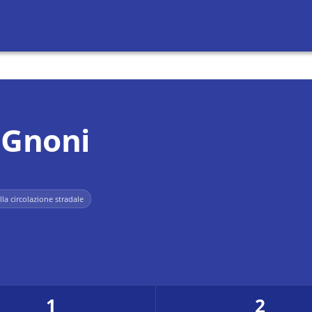
 Gnoni
lla circolazione stradale
1
2