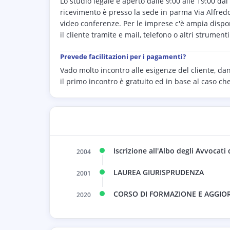
Lo studio legale è aperto dalle 9:00 alle 19:00 dal
ricevimento è presso la sede in parma Via Alfredo c
video conferenze. Per le imprese c'è ampia disponi
il cliente tramite e mail, telefono o altri strumen
Prevede facilitazioni per i pagamenti?
Vado molto incontro alle esigenze del cliente, da
il primo incontro è gratuito ed in base al caso ch
Iscrizione all'Albo degli Avvocati 
2004
LAUREA GIURISPRUDENZA
2001
CORSO DI FORMAZIONE E AGGIO
2020