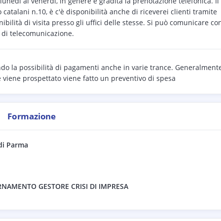
 lunedì al venerdì, in genere è gradita la prenotazione telefonica. Il
atalani n.10, è c'è disponibilità anche di riceverei clienti tramite
bilità di visita presso gli uffici delle stesse. Si può comunicare co
ti di telecomunicazione.
ndo la possibilità di pagamenti anche in varie trance. Generalment
e viene prospettato viene fatto un preventivo di spesa
Formazione
di
Parma
RNAMENTO GESTORE CRISI DI IMPRESA