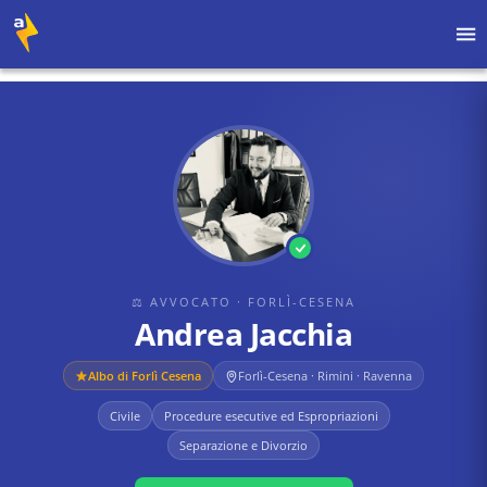
Home
›
Avvocati
›
Forlì-Cesena
›
Andrea Jacchia
⚖ AVVOCATO
· FORLÌ-CESENA
Andrea Jacchia
Albo di
Forlì Cesena
Forlì-Cesena · Rimini · Ravenna
Civile
Procedure esecutive ed Espropriazioni
Separazione e Divorzio