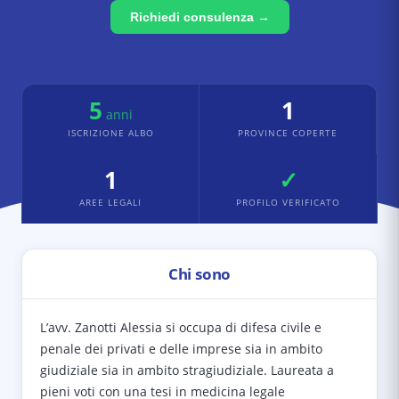
Richiedi consulenza →
5
1
anni
ISCRIZIONE ALBO
PROVINCE COPERTE
1
✓
AREE LEGALI
PROFILO VERIFICATO
Chi sono
L’avv. Zanotti Alessia si occupa di difesa civile e
penale dei privati e delle imprese sia in ambito
giudiziale sia in ambito stragiudiziale. Laureata a
pieni voti con una tesi in medicina legale