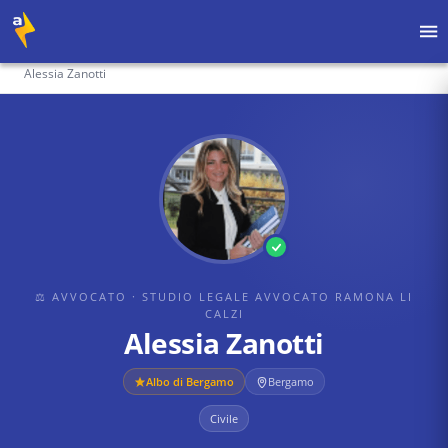
Home
›
Avvocati
›
Studio Legale Avvocato Ramona Li Calzi
›
Alessia Zanotti
⚖ AVVOCATO
· STUDIO LEGALE AVVOCATO RAMONA LI
CALZI
Alessia Zanotti
Albo di
Bergamo
Bergamo
Civile