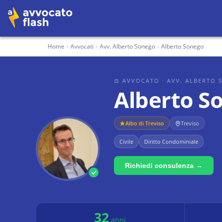
Home
›
Avvocati
›
Avv. Alberto Sonego
›
Alberto Sonego
⚖ AVVOCATO
· AVV. ALBERTO
Alberto S
Albo di
Treviso
Treviso
Civile
Diritto Condominiale
Richiedi consulenza →
32
anni