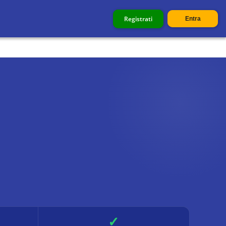
Registrati
Entra
✓