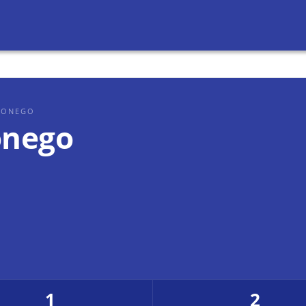
 SONEGO
onego
1
2