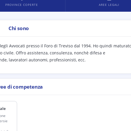
PROVINCE COPERTE
AREE LEGALI
Chi sono
 degli Avvocati presso il Foro di Treviso dal 1994. Ho quindi maturat
to civile. Offro assistenza, consulenza, nonchè difesa e
nde, lavoratori autonomi, professionisti, ecc.
ree di competenza
ale
ione
ersie