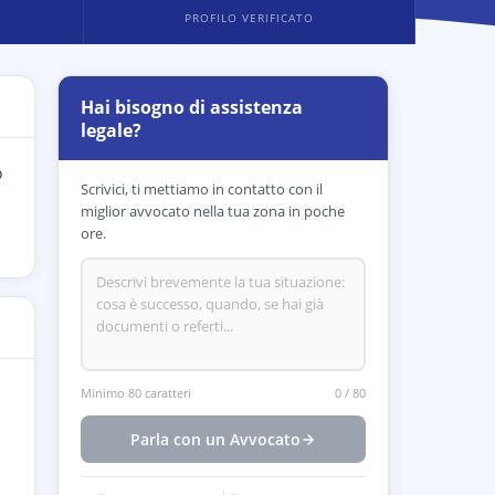
PROFILO VERIFICATO
Hai bisogno di assistenza
legale?
o
Scrivici, ti mettiamo in contatto con il
miglior avvocato nella tua zona in poche
ore.
Minimo 80 caratteri
0
/
80
Parla con un Avvocato