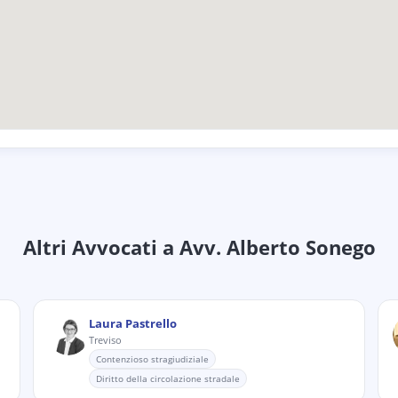
Altri Avvocati
a Avv. Alberto Sonego
Laura Pastrello
Treviso
Contenzioso stragiudiziale
Diritto della circolazione stradale