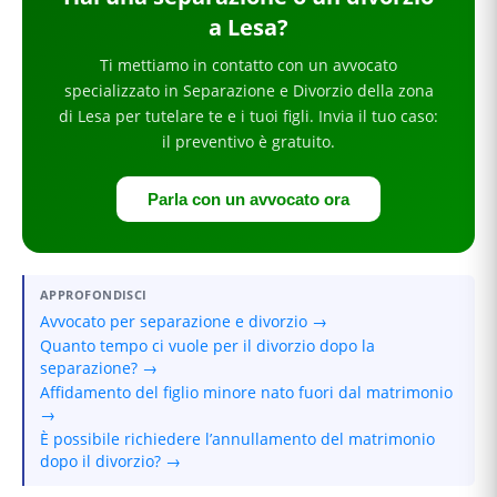
a Lesa
?
Ti mettiamo in contatto con un avvocato
specializzato in
Separazione e Divorzio
della zona
di Lesa
per
tutelare te e i tuoi figli
. Invia il tuo caso:
il preventivo è gratuito.
Parla con un avvocato ora
APPROFONDISCI
Avvocato per separazione e divorzio →
Quanto tempo ci vuole per il divorzio dopo la
separazione? →
Affidamento del figlio minore nato fuori dal matrimonio
→
È possibile richiedere l’annullamento del matrimonio
dopo il divorzio? →