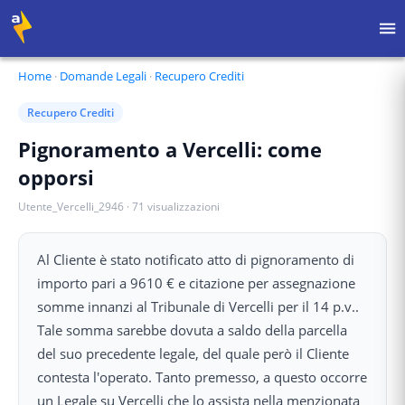
Home
·
Domande Legali
·
Recupero Crediti
Recupero Crediti
Pignoramento a Vercelli: come
opporsi
Utente_Vercelli_2946
·
71
visualizzazioni
Al Cliente è stato notificato atto di pignoramento di
importo pari a 9610 € e citazione per assegnazione
somme innanzi al Tribunale di Vercelli per il 14 p.v..
Tale somma sarebbe dovuta a saldo della parcella
del suo precedente legale, del quale però il Cliente
contesta l'operato. Tanto premesso, a questo occorre
un Legale su Vercelli che lo assista nella menzionata