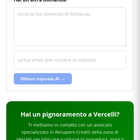
Ottieni risposta AI →
Hai
un pignoramento
a Vercelli
?
Ti mettiamo in contatto con un avvocato
specializzato in
Recupero Crediti
della zona di
Vercelli
per
bloccare o ridurre la procedura
. Invia il