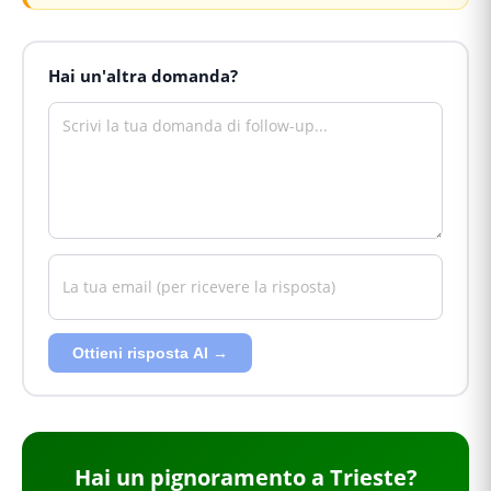
Hai un'altra domanda?
Ottieni risposta AI →
Hai
un pignoramento
a Trieste
?