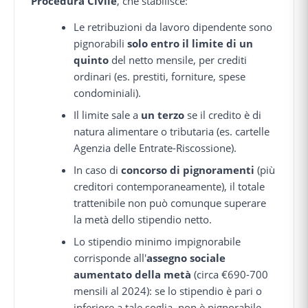
Procedura Civile
, che stabilisce:
Le retribuzioni da lavoro dipendente sono
pignorabili
solo entro il limite di un
quinto
del netto mensile, per crediti
ordinari (es. prestiti, forniture, spese
condominiali).
Il limite sale a
un terzo
se il credito è di
natura alimentare o tributaria (es. cartelle
Agenzia delle Entrate-Riscossione).
In caso di
concorso di pignoramenti
(più
creditori contemporaneamente), il totale
trattenibile non può comunque superare
la metà dello stipendio netto.
Lo stipendio minimo impignorabile
corrisponde all'
assegno sociale
aumentato della metà
(circa €690-700
mensili al 2024): se lo stipendio è pari o
inferiore a tale soglia, non è pignorabile.