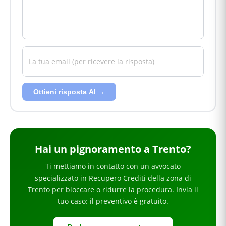
Ottieni risposta AI →
Hai
un pignoramento
a Trento
?
Ti mettiamo in contatto con un avvocato
specializzato in
Recupero Crediti
della zona di
Trento
per
bloccare o ridurre la procedura
. Invia il
tuo caso: il preventivo è gratuito.