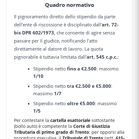
Quadro normativo
Il pignoramento diretto dello stipendio da parte
dell'ente di riscossione è disciplinato dall'
art. 72-
bis DPR 602/1973
, che consente di agire senza
passare per il giudice, notificando l'atto
direttamente al datore di lavoro. La quota
pignorabile è tuttavia limitata dall'
art. 545 c.p.c.
:
Stipendio netto
fino a €2.500
: massimo
1/10
Stipendio netto
tra €2.500 e €5.000
:
massimo
1/7
Stipendio netto
oltre €5.000
: massimo
1/5
Per contestare la
cartella esattoriale
sottostante
(bollo auto) è competente la
Corte di Giustizia
Tributaria di primo grado di Trento
; per opporsi alla
procedura esecutiva, il
Tribunale di Trento
(artt.
615-