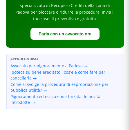
specializzato in
Recupero Crediti
della zona di
Padova
per
bloccare o ridurre la procedura
. Invia il
tuo caso: il preventivo è gratuito.
Parla con un avvocato ora
APPROFONDISCI
Avvocato per pignoramento a Padova →
Ipoteca su bene ereditato : cos'è e come fare per
cancellarla →
Come si svolge la procedura di espropriazione per
pubblica utilità? →
Pignoramento ed esecuzione forzata: le novità
introdotte →