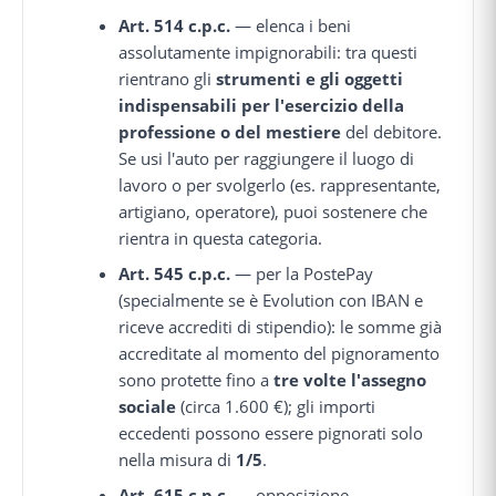
Art. 514 c.p.c.
— elenca i beni
assolutamente impignorabili: tra questi
rientrano gli
strumenti e gli oggetti
indispensabili per l'esercizio della
professione o del mestiere
del debitore.
Se usi l'auto per raggiungere il luogo di
lavoro o per svolgerlo (es. rappresentante,
artigiano, operatore), puoi sostenere che
rientra in questa categoria.
Art. 545 c.p.c.
— per la PostePay
(specialmente se è Evolution con IBAN e
riceve accrediti di stipendio): le somme già
accreditate al momento del pignoramento
sono protette fino a
tre volte l'assegno
sociale
(circa 1.600 €); gli importi
eccedenti possono essere pignorati solo
nella misura di
1/5
.
Art. 615 c.p.c.
— opposizione