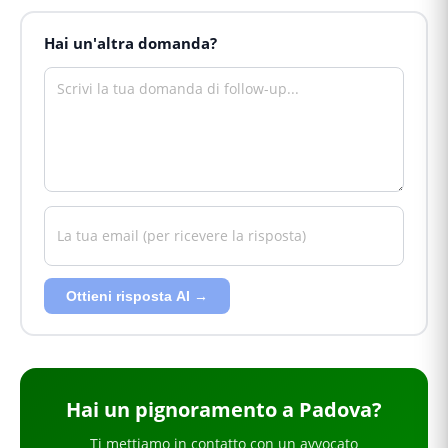
Hai un'altra domanda?
Ottieni risposta AI →
Hai
un pignoramento
a Padova
?
Ti mettiamo in contatto con un avvocato