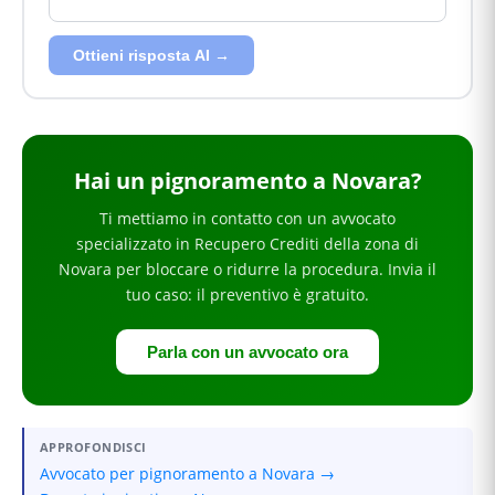
Ottieni risposta AI →
Hai
un pignoramento
a Novara
?
Ti mettiamo in contatto con un avvocato
specializzato in
Recupero Crediti
della zona di
Novara
per
bloccare o ridurre la procedura
. Invia il
tuo caso: il preventivo è gratuito.
Parla con un avvocato ora
APPROFONDISCI
Avvocato per pignoramento a Novara →