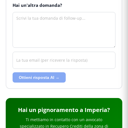
Hai un'altra domanda?
Ottieni risposta AI →
Hai
un pignoramento
a Imperia
?
Ti mettiamo in contatto con un avvocato
specializzato in
Recupero Crediti
della zona di