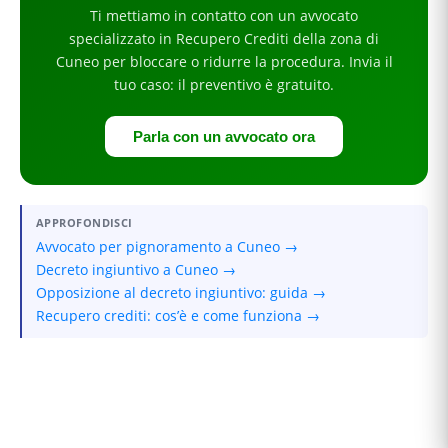
Ti mettiamo in contatto con un avvocato
specializzato in
Recupero Crediti
della zona di
Cuneo
per
bloccare o ridurre la procedura
. Invia il
tuo caso: il preventivo è gratuito.
Parla con un avvocato ora
APPROFONDISCI
Avvocato per pignoramento a Cuneo →
Decreto ingiuntivo a Cuneo →
Opposizione al decreto ingiuntivo: guida →
Recupero crediti: cos’è e come funziona →