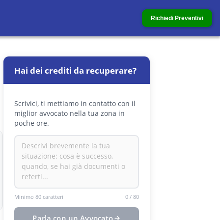
Richiedi Preventivi
Hai dei crediti da recuperare?
Scrivici, ti mettiamo in contatto con il
miglior avvocato nella tua zona in
poche ore.
Minimo 80 caratteri
0
/
80
Parla con un Avvocato