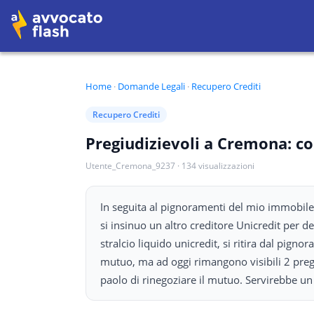
Home
·
Domande Legali
·
Recupero Crediti
Recupero Crediti
Pregiudizievoli a Cremona: c
Utente_Cremona_9237
·
134
visualizzazioni
In seguita al pignoramenti del mio immobile, 
si insinuo un altro creditore Unicredit per 
stralcio liquido unicredit, si ritira dal pigno
mutuo, ma ad oggi rimangono visibili 2 pregi
paolo di rinegoziare il mutuo. Servirebbe un