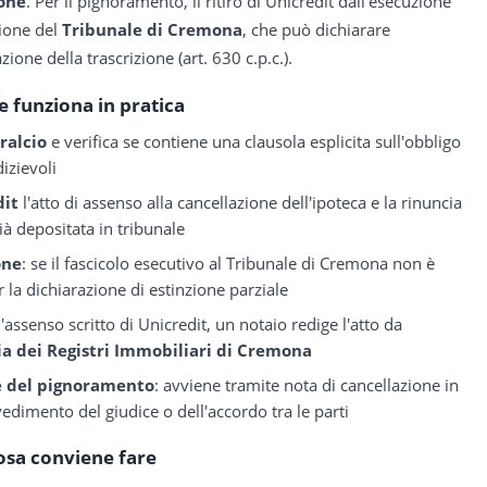
ione
. Per il pignoramento, il ritiro di Unicredit dall'esecuzione
zione del
Tribunale di Cremona
, che può dichiarare
zione della trascrizione (art. 630 c.p.c.).
 funziona in pratica
ralcio
e verifica se contiene una clausola esplicita sull'obbligo
dizievoli
dit
l'atto di assenso alla cancellazione dell'ipoteca e la rinuncia
à depositata in tribunale
one
: se il fascicolo esecutivo al Tribunale di Cremona non è
 la dichiarazione di estinzione parziale
l'assenso scritto di Unicredit, un notaio redige l'atto da
a dei Registri Immobiliari di Cremona
ne del pignoramento
: avviene tramite nota di cancellazione in
edimento del giudice o dell'accordo tra le parti
osa conviene fare