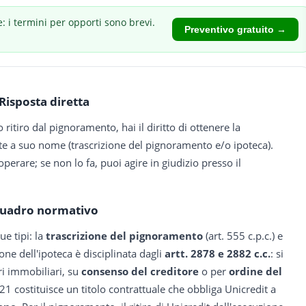
: i termini per opporti sono brevi.
Preventivo gratuito →
Risposta diretta
 ritiro dal pignoramento, hai il diritto di ottenere la
tte a suo nome (trascrizione del pignoramento e/o ipoteca).
erare; se non lo fa, puoi agire in giudizio presso il
uadro normativo
e tipi: la
trascrizione del pignoramento
(art. 555 c.p.c.) e
ione dell'ipoteca è disciplinata dagli
artt. 2878 e 2882 c.c.
: si
tri immobiliari, su
consenso del creditore
o per
ordine del
21 costituisce un titolo contrattuale che obbliga Unicredit a