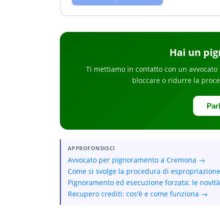
Hai
un pi
Ti mettiamo in contatto con un avvocato 
bloccare o ridurre la proc
Par
APPROFONDISCI
Avvocato per pignoramento a Cremona →
Come si svolge la procedura di espropriazione
Pignoramento ed esecuzione forzata: le novità
Recupero crediti: cos'è e come funziona →