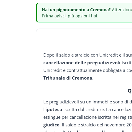
Hai
un pignoramento
a Cremona
?
Attenzione
Prima agisci, più opzioni hai.
Dopo il saldo e stralcio con Unicredit e il suo
cancellazione delle pregiudizievoli
iscri
Unicredit è contrattualmente obbligata a coop
Tribunale di Cremona
.
Q
Le pregiudizievoli su un immobile sono di du
l'
ipoteca
iscritta dal creditore. La cancellaz
estingue per cancellazione iscritta nei regis
giudice
. Il saldo e stralcio del novembre 20