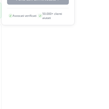
50.000+ clienti
Avvocati verificati
✓
✓
aiutati