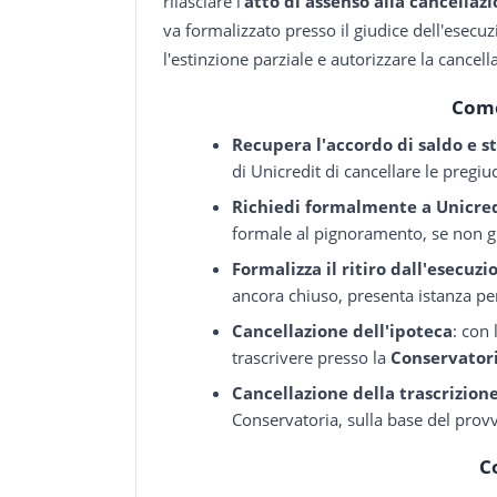
rilasciare l'
atto di assenso alla cancellaz
va formalizzato presso il giudice dell'esecu
l'estinzione parziale e autorizzare la cancella
Come
Recupera l'accordo di saldo e st
di Unicredit di cancellare le pregiu
Richiedi formalmente a Unicre
formale al pignoramento, se non gi
Formalizza il ritiro dall'esecuzi
ancora chiuso, presenta istanza per
Cancellazione dell'ipoteca
: con 
trascrivere presso la
Conservatori
Cancellazione della trascrizio
Conservatoria, sulla base del provv
C