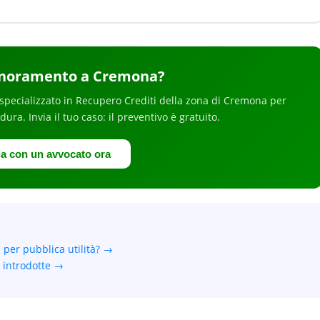
gnoramento
a Cremona
?
specializzato in
Recupero Crediti
della zona di Cremona
per
edura
. Invia il tuo caso: il preventivo è gratuito.
la con un avvocato ora
 per pubblica utilità? →
 introdotte →